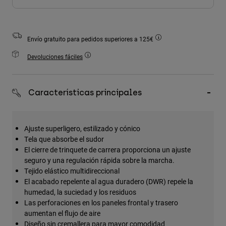
Accesorios
Ver Todo
Envío gratuito para pedidos superiores a 125€
Bolsas y Mochilas
Devoluciones fáciles
Gorras y Gorros
Ver todo
Características principales
Ajuste superligero, estilizado y cónico
Tela que absorbe el sudor
El cierre de trinquete de carrera proporciona un ajuste
seguro y una regulación rápida sobre la marcha.
Tejido elástico multidireccional
El acabado repelente al agua duradero (DWR) repele la
humedad, la suciedad y los residuos
Las perforaciones en los paneles frontal y trasero
aumentan el flujo de aire
Diseño sin cremallera para mayor comodidad