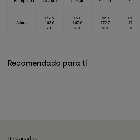
Entrepierna
73.7 cm
74.9 cm
76.2 cm
77.5 cm
157.5-
160-
165.1-
167.6-
Altura
162.6
167.6
172.7
175.3
cm
cm
cm
cm
Recomendado para ti
Destacados