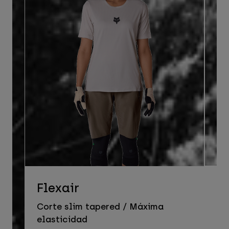
D
Flexair
Co
Corte slim tapered / Máxima
pr
elasticidad