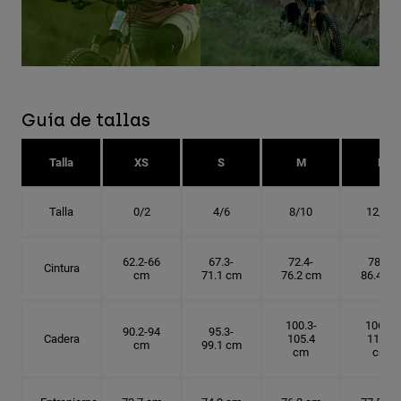
Guía de tallas
Talla
XS
S
M
L
Talla
0/2
4/6
8/10
12/14
62.2-66
67.3-
72.4-
78.7-
Cintura
cm
71.1 cm
76.2 cm
86.4 cm
100.3-
106.7-
90.2-94
95.3-
Cadera
105.4
114.3
cm
99.1 cm
cm
cm