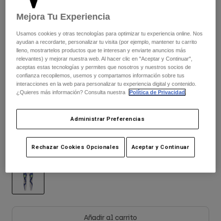
Chaquetas
Explorar Moto
Ver el kit entero
.
aquí
Camisetas
Mejora Tu Experiencia
Calcetines
Sudaderas
Usamos cookies y otras tecnologías para optimizar tu experiencia online. Nos
Ver todo
Product Help
Ver todo
Explorar MTB
ayudan a recordarte, personalizar tu visita (por ejemplo, mantener tu carrito
Cuadro de tallas
lleno, mostrartelos productos que te interesan y enviarte anuncios más
relevantes) y mejorar nuestra web. Al hacer clic en "Aceptar y Continuar",
Guía de Equipamiento de Moto
aceptas estas tecnologías y permites que nosotros y nuestros socios de
Ropa Casual
Product Help
confianza recopilemos, usemos y compartamos información sobre tus
2
4
6
8
10
12
Accesorios
Guía de cuidado de cascos
interacciones en la web para personalizar tu experiencia digital y contenido.
¿Quieres más información? Consulta nuestra
Política de Privacidad
.
Guía de Equipamiento de MTB
Tops
Guía de cuidado de las botas
Gorras y Gorros
14
16
Sudaderas
Guía de cuidado de cascos
Bolsas y Mochilas
Administrar Preferencias
Chaquetas
Calcetines
Pantalones
Rechazar Cookies Opcionales
Aceptar y Continuar
Stickers
Color -
Blanco tiza
Pantalones Cortos
Otros Accesorios
Bañadores
Ver todo
Ver todo
seleccionado
Añadir al carrito