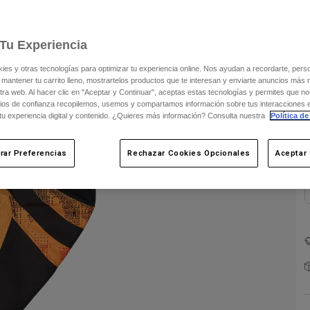
Tu Experiencia
s y otras tecnologías para optimizar tu experiencia online. Nos ayudan a recordarte, person
 mantener tu carrito lleno, mostrartelos productos que te interesan y enviarte anuncios más 
C
ra web. Al hacer clic en "Aceptar y Continuar", aceptas estas tecnologías y permites que no
ios de confianza recopilemos, usemos y compartamos información sobre tus interacciones 
 tu experiencia digital y contenido. ¿Quieres más información? Consulta nuestra
Política de
rar Preferencias
Rechazar Cookies Opcionales
Aceptar 