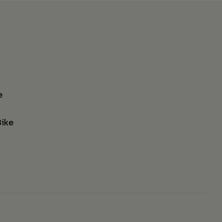
e
ike