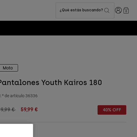
Iniciar sesi
¿Qué estás buscando?
0
Moto
Pantalones Youth Kairos 180
.º de artículo
36336
rice reduced from
to
99,99 €
59,99 €
40% OFF
Cuadro de tallas