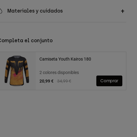
Materiales y cuidados
Completa el conjunto
Camiseta Youth Kairos 180
2 colores disponibles
Price reduced from
to
20,99 €
34,99 €
Comprar