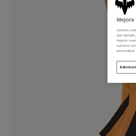
Mejora 
Usamos cookie
(por ejemplo,
mejorar nuest
nuestros soc
personalizar
Administ