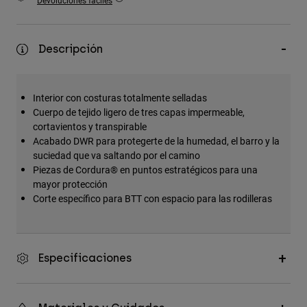
Devoluciones fáciles
Accesorios
Ver Todo
Descripción
Bolsas y Mochilas
Gorras y Gorros
Interior con costuras totalmente selladas
Ver todo
Cuerpo de tejido ligero de tres capas impermeable,
cortavientos y transpirable
Acabado DWR para protegerte de la humedad, el barro y la
suciedad que va saltando por el camino
Piezas de Cordura® en puntos estratégicos para una
mayor protección
Corte específico para BTT con espacio para las rodilleras
Especificaciones