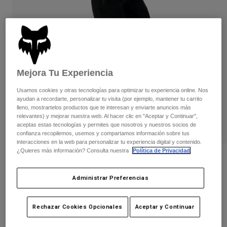
Pantalones
Protecciones
Pantalones
Camisas
Pantalones largos
Gafas de Protección
Ver todo
Guantes
Calcetines
Pantalones cortos
Ver todo
Chaquetas
Chaquetas y chalecos
Mejora Tu Experiencia
Mujer
Protecciones
Usamos cookies y otras tecnologías para optimizar tu experiencia online. Nos
Camisetas y tops
Guantes
Moto
ayudan a recordarte, personalizar tu visita (por ejemplo, mantener tu carrito
lleno, mostrartelos productos que te interesan y enviarte anuncios más
Gafas de protección
Sudaderas
relevantes) y mejorar nuestra web. Al hacer clic en "Aceptar y Continuar",
Protecciones
Cascos
aceptas estas tecnologías y permites que nosotros y nuestros socios de
Chaquetas
Calcetines
confianza recopilemos, usemos y compartamos información sobre tus
Camisetas
interacciones en la web para personalizar tu experiencia digital y contenido.
Pantalones
Gafas de protección
¿Quieres más información? Consulta nuestra
Política de Privacidad
.
Pantalones
Mochilas y accesorios
Pantalón impermeable Defend 3-Layer
Camisas
Botas
- Mujer
Calcetines
Ver todo
Administrar Preferencias
Recambios
Protecciones
N.º de artículo
33776
Accesorios
Guantes
Rechazar Cookies Opcionales
Aceptar y Continuar
199,99 €
Niños
Gafas de Protección
Recambios