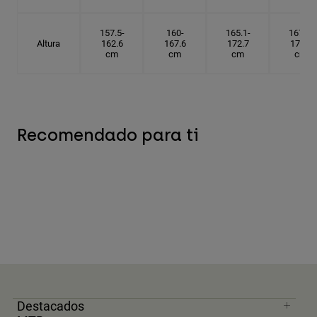
157.5-
160-
165.1-
167.6-
Altura
162.6
167.6
172.7
175.3
cm
cm
cm
cm
Recomendado para ti
Destacados