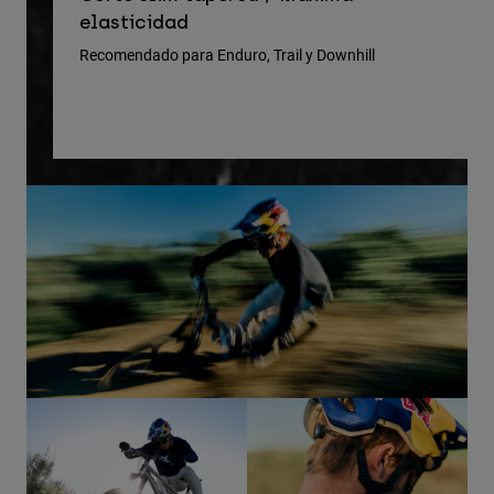
pr
elasticidad
Rec
Recomendado para Enduro, Trail y Downhill