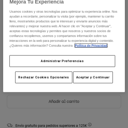
Mejora Tu Experiencia
Chaquetas
Explorar Moto
Camisetas
Calcetines
Usamos cookies y otras tecnologías para optimizar tu experiencia online. Nos
Sudaderas
ayudan a recordarte, personalizar tu visita (por ejemplo, mantener tu carrito
Ver todo
lleno, mostrartelos productos que te interesan y enviarte anuncios más
Cuadro de tallas
Product Help
Ver todo
Explorar MTB
relevantes) y mejorar nuestra web. Al hacer clic en "Aceptar y Continuar",
aceptas estas tecnologías y permites que nosotros y nuestros socios de
Guía de Equipamiento de Moto
confianza recopilemos, usemos y compartamos información sobre tus
28
30
32
34
36
38
interacciones en la web para personalizar tu experiencia digital y contenido.
Ropa Casual
Product Help
¿Quieres más información? Consulta nuestra
Política de Privacidad
.
Accesorios
Guía de cuidado de cascos
Guía de Equipamiento de MTB
Tops
Guía de cuidado de las botas
Gorras y Gorros
Administrar Preferencias
Color -
Blanco
Sudaderas
Guía de cuidado de cascos
Bolsas y Mochilas
Chaquetas
Calcetines
Rechazar Cookies Opcionales
Aceptar y Continuar
Pantalones
Stickers
seleccionado
Pantalones Cortos
Otros Accesorios
Bañadores
Añadir al carrito
Ver todo
Ver todo
Envío gratuito para pedidos superiores a 125€