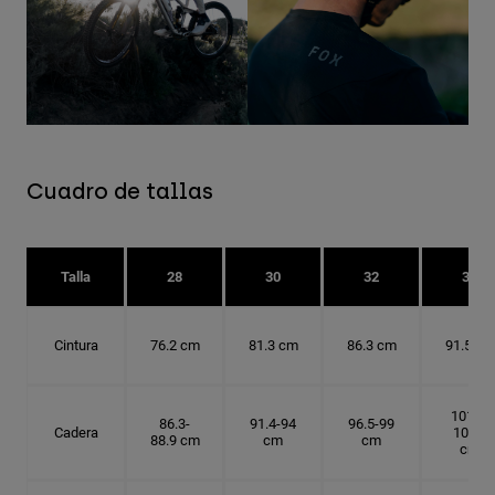
Cuadro de tallas
Talla
28
30
32
34
Cintura
76.2 cm
81.3 cm
86.3 cm
91.5 cm
101.6-
86.3-
91.4-94
96.5-99
Cadera
104.1
88.9 cm
cm
cm
cm