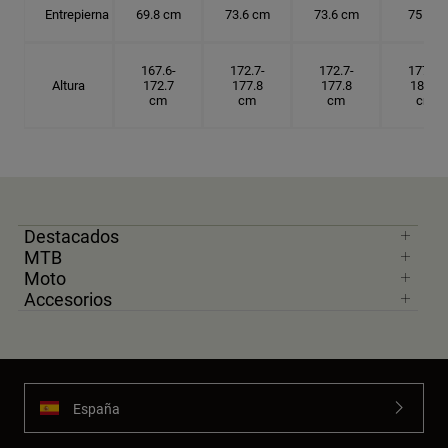
Entrepierna
69.8 cm
73.6 cm
73.6 cm
75 cm
167.6-
172.7-
172.7-
177.8-
Altura
172.7
177.8
177.8
182.9
cm
cm
cm
cm
Destacados
MTB
Moto
Accesorios
España