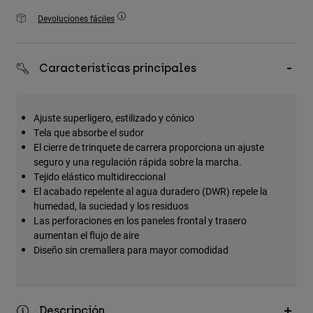
Accesorios
Devoluciones fáciles
Ver Todo
Bolsas y Mochilas
Características principales
Gorras y Gorros
Ver todo
Ajuste superligero, estilizado y cónico
Tela que absorbe el sudor
El cierre de trinquete de carrera proporciona un ajuste
seguro y una regulación rápida sobre la marcha.
Tejido elástico multidireccional
El acabado repelente al agua duradero (DWR) repele la
humedad, la suciedad y los residuos
Las perforaciones en los paneles frontal y trasero
aumentan el flujo de aire
Diseño sin cremallera para mayor comodidad
Descripción