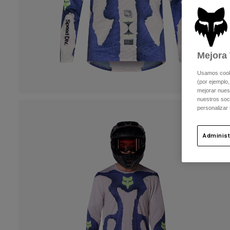
Mejora 
Usamos cookie
(por ejemplo,
mejorar nuest
nuestros soc
personalizar
Administ