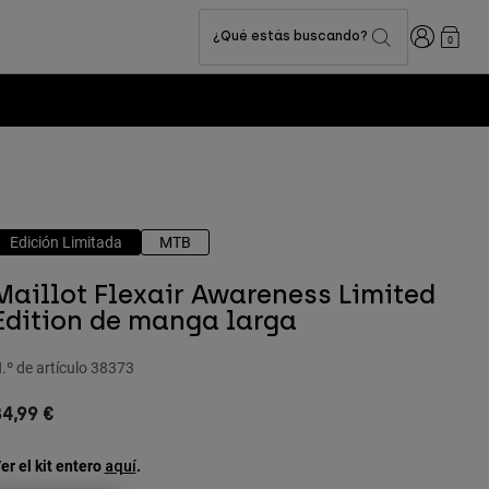
Iniciar sesi
¿Qué estás buscando?
0
Edición Limitada
MTB
Maillot Flexair Awareness Limited
Edition de manga larga
.º de artículo
38373
4,99 €
er el kit entero
.
aquí