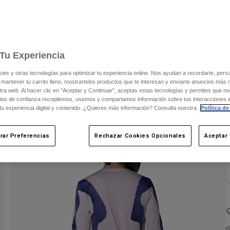
Tu Experiencia
s y otras tecnologías para optimizar tu experiencia online. Nos ayudan a recordarte, person
 mantener tu carrito lleno, mostrartelos productos que te interesan y enviarte anuncios más 
ra web. Al hacer clic en "Aceptar y Continuar", aceptas estas tecnologías y permites que no
ios de confianza recopilemos, usemos y compartamos información sobre tus interacciones 
C
 tu experiencia digital y contenido. ¿Quieres más información? Consulta nuestra
Política de
rar Preferencias
Rechazar Cookies Opcionales
Aceptar 