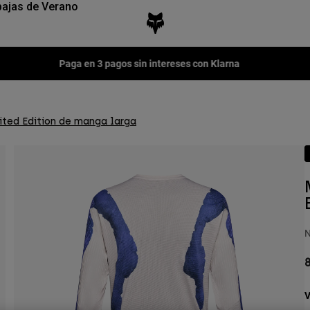
ajas de Verano
Fox LAB Capsule Collection -
Comprar ahora
ited Edition de manga larga
N
8
V