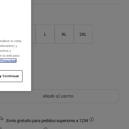
Cuadro de tallas
S
M
L
XL
2XL
alizar tu visita
relevantes) y
sotros y
en la web para
olor -
Blanco tiza
 Privacidad
.
y Continuar
seleccionado
Añadir al carrito
Envío gratuito para pedidos superiores a 125€