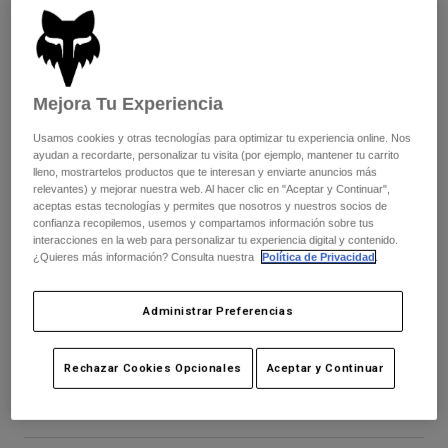
Pantalones
Protecciones
Pantalones
Camisas
Pantalones largos
Gafas de Protección
Ver todo
Guantes
Calcetines
Pantalones cortos
Mejora Tu Experiencia
Ver todo
Chaquetas
Usamos cookies y otras tecnologías para optimizar tu experiencia online. Nos
Chaquetas y chalecos
Mujer
ayudan a recordarte, personalizar tu visita (por ejemplo, mantener tu carrito
Protecciones
lleno, mostrartelos productos que te interesan y enviarte anuncios más
Camisetas y tops
Guantes
relevantes) y mejorar nuestra web. Al hacer clic en "Aceptar y Continuar",
Moto
aceptas estas tecnologías y permites que nosotros y nuestros socios de
Gafas de protección
Sudaderas
confianza recopilemos, usemos y compartamos información sobre tus
Protecciones
Cascos
interacciones en la web para personalizar tu experiencia digital y contenido.
Chaquetas
¿Quieres más información? Consulta nuestra
Política de Privacidad
.
Calcetines
Camisetas
Pantalones
Gafas de protección
Pantalones
Administrar Preferencias
Mochilas y accesorios
Lentes VIVID Purevue de recambio
Camisas
Botas
Calcetines
Ver todo
N.º de artículo
33323-003-OS
Recambios
Protecciones
Rechazar Cookies Opcionales
Aceptar y Continuar
Accesorios
Guantes
39,99 €
Niños
Gafas de Protección
Recambios