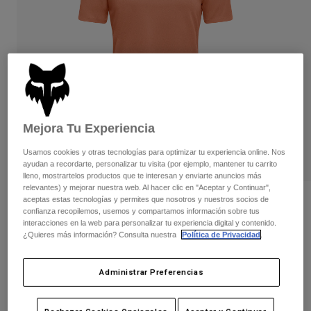
Pantalones
Protecciones
Pantalones
Camisas
Pantalones largos
Gafas de Protección
Ver todo
Guantes
Calcetines
Pantalones cortos
Ver todo
Chaquetas
Chaquetas y chalecos
Mujer
Protecciones
Mejora Tu Experiencia
Camisetas y tops
Guantes
Moto
Gafas de protección
Sudaderas
Usamos cookies y otras tecnologías para optimizar tu experiencia online. Nos
Protecciones
ayudan a recordarte, personalizar tu visita (por ejemplo, mantener tu carrito
Cascos
Chaquetas
lleno, mostrartelos productos que te interesan y enviarte anuncios más
Calcetines
Camisetas
relevantes) y mejorar nuestra web. Al hacer clic en "Aceptar y Continuar",
Pantalones
Gafas de protección
aceptas estas tecnologías y permites que nosotros y nuestros socios de
Opiniones
Pantalones
confianza recopilemos, usemos y compartamos información sobre tus
Mochilas y accesorios
Camisas
interacciones en la web para personalizar tu experiencia digital y contenido.
Jersey Ranger Fox Head de mujer
Botas
Calcetines
¿Quieres más información? Consulta nuestra
Política de Privacidad
.
Ver todo
Recambios
Protecciones
N.º de artículo
33440
Accesorios
Administrar Preferencias
Guantes
Price reduced from
to
44,99 €
26,99 €
40% OFF
Niños
Gafas de Protección
Recambios