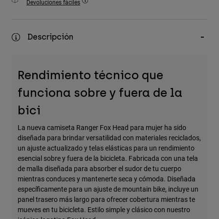
Devoluciones fáciles
Accesorios
Ver Todo
Descripción
Bolsas y Mochilas
Gorras y Gorros
Rendimiento técnico que
Ver todo
funciona sobre y fuera de la
bici
La nueva camiseta Ranger Fox Head para mujer ha sido
diseñada para brindar versatilidad con materiales reciclados,
un ajuste actualizado y telas elásticas para un rendimiento
esencial sobre y fuera de la bicicleta. Fabricada con una tela
de malla diseñada para absorber el sudor de tu cuerpo
mientras conduces y mantenerte seca y cómoda. Diseñada
específicamente para un ajuste de mountain bike, incluye un
panel trasero más largo para ofrecer cobertura mientras te
mueves en tu bicicleta. Estilo simple y clásico con nuestro