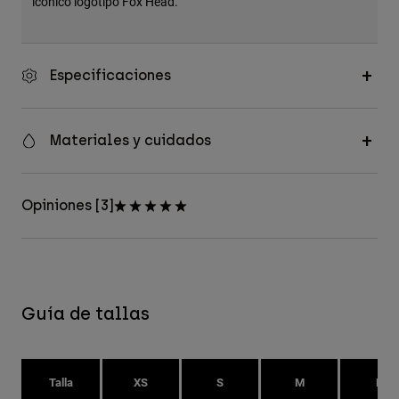
icónico logotipo Fox Head.
Especificaciones
Materiales y cuidados
Opiniones [3]
Guía de tallas
Talla
XS
S
M
L