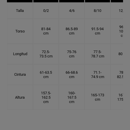
Talla
0/2
4/6
8/10
12/14
96.5-
81-84
86.5-89
91.5-94
Torso
101.5
cm
cm
cm
cm
72.5-
75-76
77.5-
Longitud
80 cm
73.5 cm
cm
78.7 cm
61-63.5
66-68.6
71.1-
78.7-
Cintura
cm
cm
74.9 cm
82.5 cm
157.5-
160-
165-173
167.5-
Altura
162.5
167.5
cm
175 cm
cm
cm