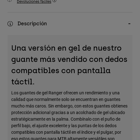
Devoluciones fáciles
Accesorios
Ver Todo
Descripción
Bolsas y Mochilas
Gorras y Gorros
Una versión en gel de nuestro
Ver todo
guante más vendido con dedos
compatibles con pantalla
táctil.
Los guantes de gel Ranger ofrecen un rendimiento y una
calidad que normalmente solo se encuentran en guantes
mucho más caros. Sin embargo, con estos guantes obtienes
protección adicional gracias a un acolchado de gel ubicado
estratégicamente en la palma. Combínalo con el puño de
perfil bajo, el ajuste excelente y las puntas de los dedos
compatibles con pantalla táctil en el índice y el pulgar, por
eso estos guantes para MTB altamente versátiles son