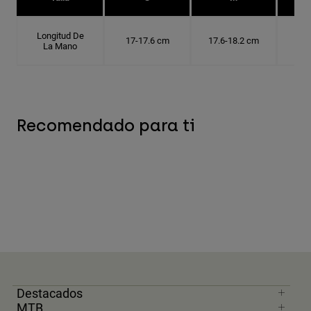
Longitud De
17-17.6 cm
17.6-18.2 cm
18.
La Mano
Recomendado para ti
Destacados
MTB