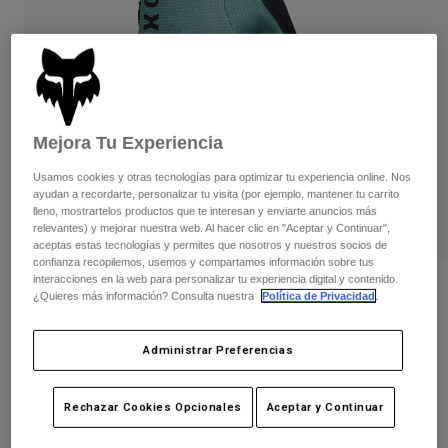
Pantalones
Protecciones
Pantalones
Camisas
Pantalones largos
Gafas de Protección
Ver todo
Guantes
Calcetines
Pantalones cortos
Ver todo
Chaquetas
Mejora Tu Experiencia
Chaquetas y chalecos
Mujer
Protecciones
Usamos cookies y otras tecnologías para optimizar tu experiencia online. Nos
Camisetas y tops
Guantes
Moto
ayudan a recordarte, personalizar tu visita (por ejemplo, mantener tu carrito
lleno, mostrartelos productos que te interesan y enviarte anuncios más
Gafas de protección
Sudaderas
relevantes) y mejorar nuestra web. Al hacer clic en "Aceptar y Continuar",
Protecciones
Cascos
aceptas estas tecnologías y permites que nosotros y nuestros socios de
Chaquetas
confianza recopilemos, usemos y compartamos información sobre tus
Calcetines
Camisetas
interacciones en la web para personalizar tu experiencia digital y contenido.
Pantalones
Gafas de protección
Opiniones
¿Quieres más información? Consulta nuestra
Política de Privacidad
.
Pantalones
Mochilas y accesorios
Camisas
Guantes Ranger Gel de mujer
Botas
Calcetines
Ver todo
Administrar Preferencias
Recambios
Protecciones
N.º de artículo
33611
Accesorios
Guantes
Rechazar Cookies Opcionales
Aceptar y Continuar
Price reduced from
to
34,99 €
20,99 €
40% OFF
Niños
Gafas de Protección
Recambios