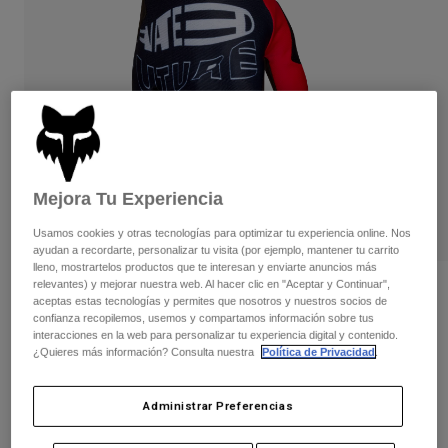
Pantalones
Protecciones
Pantalones
Camisas
Pantalones largos
Gafas de Protección
Ver todo
Guantes
Calcetines
Pantalones cortos
Ver todo
Chaquetas
Chaquetas y chalecos
Mujer
Protecciones
Camisetas y tops
Guantes
Moto
Mejora Tu Experiencia
Gafas de protección
Sudaderas
Usamos cookies y otras tecnologías para optimizar tu experiencia online. Nos
Protecciones
Cascos
Chaquetas
ayudan a recordarte, personalizar tu visita (por ejemplo, mantener tu carrito
Calcetines
lleno, mostrartelos productos que te interesan y enviarte anuncios más
Camisetas
Pantalones
Gafas de protección
relevantes) y mejorar nuestra web. Al hacer clic en "Aceptar y Continuar",
Opiniones
Pantalones
aceptas estas tecnologías y permites que nosotros y nuestros socios de
Mochilas y accesorios
Camisas
confianza recopilemos, usemos y compartamos información sobre tus
Guantes Flexair Elevated
Botas
Calcetines
interacciones en la web para personalizar tu experiencia digital y contenido.
Ver todo
¿Quieres más información? Consulta nuestra
Política de Privacidad
.
Recambios
Protecciones
N.º de artículo
33602
Accesorios
Guantes
Administrar Preferencias
Price reduced from
to
39,99 €
23,99 €
40% OFF
Niños
Gafas de Protección
Recambios