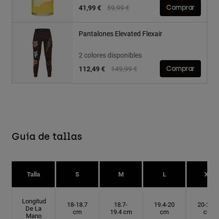
Price reduced from
to
41,99 €
59,99 €
Comprar
Pantalones Elevated Flexair
2 colores disponibles
Price reduced from
to
112,49 €
149,99 €
Comprar
Guía de tallas
Talla
S
M
L
XL
Longitud
18-18.7
18.7-
19.4-20
20-20.6
De La
cm
19.4 cm
cm
cm
Mano