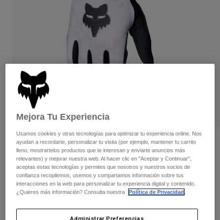
Pantalones
Protecciones
Pantalones
Camisas
Pantalones largos
Gafas de Protección
Ver todo
Guantes
Calcetines
Pantalones cortos
Ver todo
Chaquetas
Chaquetas y chalecos
Mujer
Protecciones
Camisetas y tops
Guantes
Moto
Gafas de protección
Sudaderas
Mejora Tu Experiencia
Protecciones
Cascos
Chaquetas
Calcetines
Camisetas
Usamos cookies y otras tecnologías para optimizar tu experiencia online. Nos
Pantalones
Gafas de protección
ayudan a recordarte, personalizar tu visita (por ejemplo, mantener tu carrito
Guantes Flexair Diffuse Special Edition
Pantalones
lleno, mostrartelos productos que te interesan y enviarte anuncios más
Mochilas y accesorios
Camisas
relevantes) y mejorar nuestra web. Al hacer clic en "Aceptar y Continuar",
Botas
Calcetines
N.º de artículo
38181
aceptas estas tecnologías y permites que nosotros y nuestros socios de
Ver todo
confianza recopilemos, usemos y compartamos información sobre tus
Recambios
Protecciones
interacciones en la web para personalizar tu experiencia digital y contenido.
44,99 €
Accesorios
¿Quieres más información? Consulta nuestra
Política de Privacidad
.
Guantes
Niños
Ver el kit entero
.
aquí
Gafas de Protección
Recambios
Administrar Preferencias