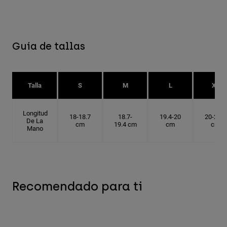
Guía de tallas
Talla
S
M
L
XL
Longitud
18-18.7
18.7-
19.4-20
20-20.6
De La
cm
19.4 cm
cm
cm
Mano
Recomendado para ti