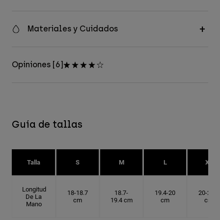
Materiales y Cuidados
Opiniones [6]
Guía de tallas
Talla
S
M
L
XL
Longitud
18-18.7
18.7-
19.4-20
20-20.6
De La
cm
19.4 cm
cm
cm
Mano