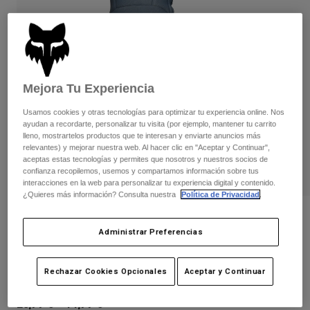
Pantalones
Protecciones
Pantalones
Camisas
Pantalones largos
Gafas de Protección
Ver todo
Guantes
Calcetines
Pantalones cortos
Ver todo
Chaquetas
Mejora Tu Experiencia
Chaquetas y chalecos
Mujer
Usamos cookies y otras tecnologías para optimizar tu experiencia online. Nos
Protecciones
ayudan a recordarte, personalizar tu visita (por ejemplo, mantener tu carrito
Camisetas y tops
Guantes
Moto
lleno, mostrartelos productos que te interesan y enviarte anuncios más
relevantes) y mejorar nuestra web. Al hacer clic en "Aceptar y Continuar",
Gafas de protección
Sudaderas
aceptas estas tecnologías y permites que nosotros y nuestros socios de
Protecciones
Cascos
confianza recopilemos, usemos y compartamos información sobre tus
Chaquetas
Calcetines
interacciones en la web para personalizar tu experiencia digital y contenido.
Camisetas
¿Quieres más información? Consulta nuestra
Política de Privacidad
.
Pantalones
Gafas de protección
Pantalones
Mochilas y accesorios
Camisas
Opiniones
Botas
Calcetines
Administrar Preferencias
Ver todo
Guante Defend Thermo
Recambios
Protecciones
Accesorios
Rechazar Cookies Opcionales
Aceptar y Continuar
Guantes
N.º de artículo
31322
Niños
Gafas de Protección
Recambios
23,99 €
-
44,99 €