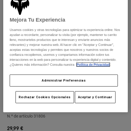
Pantalones
Protecciones
Pantalones
Camisas
Pantalones largos
Gafas de Protección
Ver todo
Mejora Tu Experiencia
Guantes
Calcetines
Pantalones cortos
Usamos cookies y otras tecnologías para optimizar tu experiencia online. Nos
Ver todo
Chaquetas
ayudan a recordarte, personalizar tu visita (por ejemplo, mantener tu carrito
lleno, mostrartelos productos que te interesan y enviarte anuncios más
Chaquetas y chalecos
Mujer
relevantes) y mejorar nuestra web. Al hacer clic en "Aceptar y Continuar",
Protecciones
aceptas estas tecnologías y permites que nosotros y nuestros socios de
confianza recopilemos, usemos y compartamos información sobre tus
Camisetas y tops
Guantes
Moto
interacciones en la web para personalizar tu experiencia digital y contenido.
Gafas de protección
Sudaderas
¿Quieres más información? Consulta nuestra
Política de Privacidad
.
Protecciones
Cascos
Chaquetas
Calcetines
Camisetas
Administrar Preferencias
Pantalones
Gafas de protección
Pantalones
Mochilas y accesorios
Camisas
Opiniones
Botas
Rechazar Cookies Opcionales
Aceptar y Continuar
Calcetines
Ver todo
Gorra Lithotype 110 Snapback Juvenil
Recambios
Protecciones
Accesorios
Guantes
N.º de artículo
31806
Niños
Gafas de Protección
Recambios
29,99 €