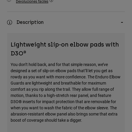
Devoluciones fáciles
Accesorios
Ver Todo
Description
Bolsas y Mochilas
Gorras y Gorros
Lightweight slip-on elbow pads with
Ver todo
D3O®
You don’t hold back, and for that simple reason, we’ve
designed a set of slip-on elbow pads that’ll let you get as
rowdy as you want with more confidence. The Enduro Elbow
Guards are lightweight and breathable for maximum
comfort as you rip along the trail. They allow full range of
motion, thanks to a high-stretch rear panel, and feature
D3O® inserts for impact protection that are removable for
when you want to wash the fabric of the elbow sleeve. The
abrasion-resistant elbow panel also brings some that extra
boost of coverage should take a digger.