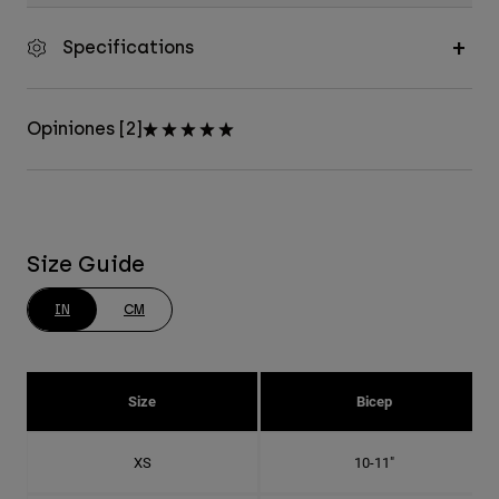
Specifications
Opiniones [2]
Size Guide
IN
CM
Size
Bicep
XS
10-11"