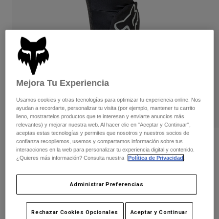
Pantalones
Protecciones
Pantalones
Camisas
Pantalones largos
Gafas de Protección
Ver todo
Guantes
Calcetines
Pantalones cortos
Ver todo
Chaquetas
Chaquetas y chalecos
Mujer
Mejora Tu Experiencia
Protecciones
Camisetas y tops
Guantes
Moto
Usamos cookies y otras tecnologías para optimizar tu experiencia online. Nos
Gafas de protección
Sudaderas
ayudan a recordarte, personalizar tu visita (por ejemplo, mantener tu carrito
Protecciones
Cascos
lleno, mostrartelos productos que te interesan y enviarte anuncios más
Chaquetas
relevantes) y mejorar nuestra web. Al hacer clic en "Aceptar y Continuar",
Calcetines
Camisetas
aceptas estas tecnologías y permites que nosotros y nuestros socios de
Pantalones
Gafas de protección
confianza recopilemos, usemos y compartamos información sobre tus
Opiniones
Pantalones
interacciones en la web para personalizar tu experiencia digital y contenido.
Mochilas y accesorios
Camisas
¿Quieres más información? Consulta nuestra
Política de Privacidad
.
Enduro Elbow Guard
Botas
Calcetines
Ver todo
Recambios
Protecciones
N.º de artículo
38040
Administrar Preferencias
Accesorios
Guantes
Price reduced from
to
79,99 €
55,99 €
30% OFF
Niños
Gafas de Protección
Recambios
Rechazar Cookies Opcionales
Aceptar y Continuar