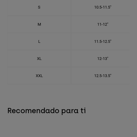
S
10.5-11.5"
M
11-12"
L
11.5-12.5"
XL
12-13"
XXL
12.5-13.5"
Recomendado para ti