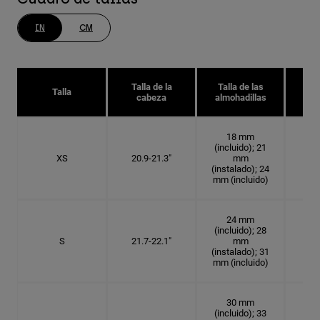
IN
CM
Talla de la
Talla de las
Tal
Talla
cabeza
almohadillas
18 mm
(incluido); 21
XS
20.9-21.3"
mm
6 5
(instalado); 24
mm (incluido)
24 mm
(incluido); 28
S
21.7-22.1"
mm
6
(instalado); 31
mm (incluido)
30 mm
(incluido); 33