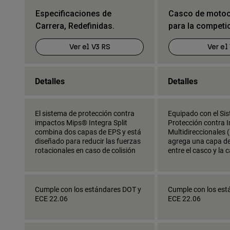
Especificaciones de
Casco de motocr
Carrera, Redefinidas.
para la competi
Ver el V3 RS
Ver el
Detalles
Detalles
El sistema de protección contra
Equipado con el Si
impactos Mips® Integra Split
Protección contra 
combina dos capas de EPS y está
Multidireccionales 
diseñado para reducir las fuerzas
agrega una capa de 
rotacionales en caso de colisión
entre el casco y la 
Cumple con los estándares DOT y
Cumple con los est
ECE 22.06
ECE 22.06