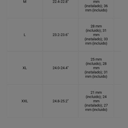
M
22.4-22.8"
mm
7 1
(instalado); 36
mm (incluido)
28 mm
(incluido); 31
L
23.2-23.6"
mm
7 3
(instalado); 33
mm (incluido)
25 mm
(incluido); 28
XL
24.0-24.4"
mm
7 5
(instalado); 31
mm (incluido)
21 mm
(incluido); 24
XXL
24.8-25.2"
mm
7
(instalado); 27
mm (incluido)