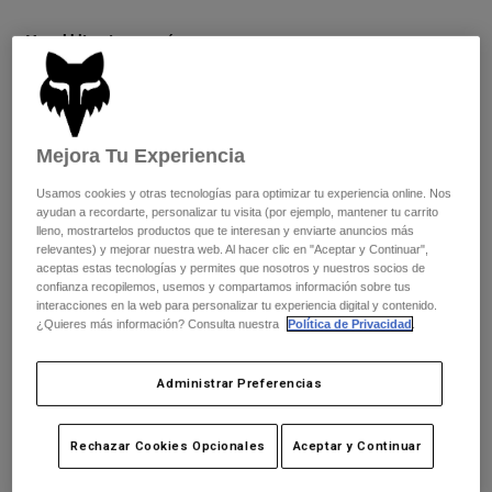
Chaquetas
Explorar Moto
Camisetas
Ver el kit entero
.
aquí
Calcetines
Sudaderas
Ver todo
Product Help
Ver todo
Explorar MTB
Cuadro de tallas
Guía de Equipamiento de Moto
Mejora Tu Experiencia
Ropa Casual
Product Help
Accesorios
Guía de cuidado de cascos
XS
S
M
L
XL
2XL
Usamos cookies y otras tecnologías para optimizar tu experiencia online. Nos
Guía de Equipamiento de MTB
ayudan a recordarte, personalizar tu visita (por ejemplo, mantener tu carrito
Tops
Guía de cuidado de las botas
Gorras y Gorros
lleno, mostrartelos productos que te interesan y enviarte anuncios más
Sudaderas
relevantes) y mejorar nuestra web. Al hacer clic en "Aceptar y Continuar",
Guía de cuidado de cascos
Bolsas y Mochilas
aceptas estas tecnologías y permites que nosotros y nuestros socios de
Color -
Púrpura Haze
Chaquetas
confianza recopilemos, usemos y compartamos información sobre tus
Calcetines
interacciones en la web para personalizar tu experiencia digital y contenido.
Pantalones
¿Quieres más información? Consulta nuestra
Política de Privacidad
.
Stickers
Pantalones Cortos
Otros Accesorios
Administrar Preferencias
Bañadores
seleccionado
Ver todo
Ver todo
Añadir al carrito
Rechazar Cookies Opcionales
Aceptar y Continuar