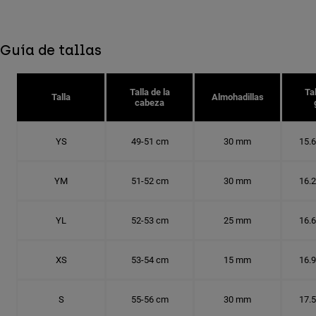
Guía de tallas
Talla de la
Tal
Talla
Almohadillas
cabeza
YS
49-51 cm
30 mm
15.
YM
51-52 cm
30 mm
16.
YL
52-53 cm
25 mm
16.
XS
53-54 cm
15 mm
16.
S
55-56 cm
30 mm
17.