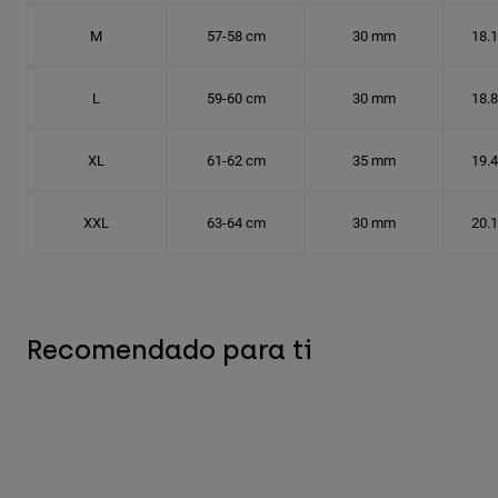
M
57-58 cm
30 mm
18.
L
59-60 cm
30 mm
18.
XL
61-62 cm
35 mm
19.
XXL
63-64 cm
30 mm
20.
Recomendado para ti