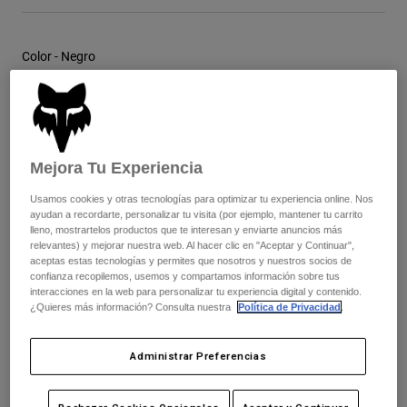
Chaquetas
Explorar Moto
Camisetas
Calcetines
Sudaderas
Color -
Negro
Ver todo
Product Help
Ver todo
Explorar MTB
Guía de Equipamiento de Moto
Ropa Casual
Product Help
seleccionado
Accesorios
Guía de cuidado de cascos
Mejora Tu Experiencia
Guía de Equipamiento de MTB
Tops
Cuadro de tallas
Guía de cuidado de las botas
Gorras y Gorros
Usamos cookies y otras tecnologías para optimizar tu experiencia online. Nos
Sudaderas
Guía de cuidado de cascos
ayudan a recordarte, personalizar tu visita (por ejemplo, mantener tu carrito
Bolsas y Mochilas
XS
S
M
L
XL
2XL
lleno, mostrartelos productos que te interesan y enviarte anuncios más
Chaquetas
Calcetines
relevantes) y mejorar nuestra web. Al hacer clic en "Aceptar y Continuar",
aceptas estas tecnologías y permites que nosotros y nuestros socios de
Pantalones
Stickers
confianza recopilemos, usemos y compartamos información sobre tus
Pantalones Cortos
interacciones en la web para personalizar tu experiencia digital y contenido.
Otros Accesorios
Añadir al carrito
¿Quieres más información? Consulta nuestra
Política de Privacidad
.
Bañadores
Ver todo
Ver todo
Administrar Preferencias
Envío gratuito para pedidos superiores a 125€