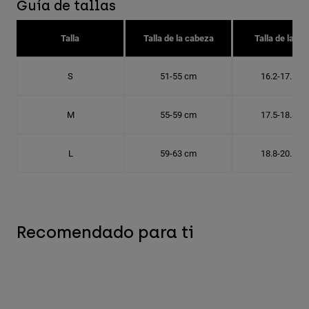
Guía de tallas
Talla
Talla de la cabeza
Talla de la go
S
51-55 cm
16.2-17.5 c
M
55-59 cm
17.5-18.8 c
L
59-63 cm
18.8-20.1 c
Recomendado para ti