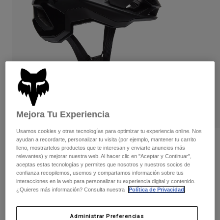
Pantalones
Protecciones
Pantalones
Camisas
Pantalones largos
Gafas de Protección
Ver todo
Guantes
Calcetines
Pantalones cortos
Ver todo
Chaquetas
Chaquetas y chalecos
Mujer
Protecciones
Camisetas y tops
Guantes
Moto
Gafas de protección
Sudaderas
Mejora Tu Experiencia
Protecciones
Cascos
Chaquetas
Calcetines
Usamos cookies y otras tecnologías para optimizar tu experiencia online. Nos
Camisetas
Pantalones
Gafas de protección
ayudan a recordarte, personalizar tu visita (por ejemplo, mantener tu carrito
Opiniones
Pantalones
lleno, mostrartelos productos que te interesan y enviarte anuncios más
Mochilas y accesorios
Camisas
relevantes) y mejorar nuestra web. Al hacer clic en "Aceptar y Continuar",
Casco Speedframe RS Negro Mate
Botas
Calcetines
aceptas estas tecnologías y permites que nosotros y nuestros socios de
Ver todo
confianza recopilemos, usemos y compartamos información sobre tus
Recambios
Protecciones
interacciones en la web para personalizar tu experiencia digital y contenido.
N.º de artículo
32239
Accesorios
¿Quieres más información? Consulta nuestra
Política de Privacidad
.
Guantes
249,99 €
Niños
Gafas de Protección
Recambios
Administrar Preferencias