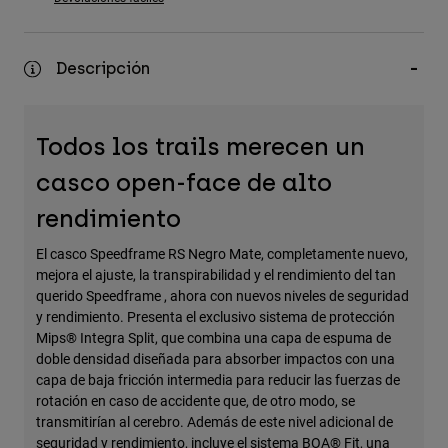
Accesorios
Ver Todo
Descripción
Bolsas y Mochilas
Gorras y Gorros
Todos los trails merecen un
Ver todo
casco open-face de alto
rendimiento
El casco Speedframe RS Negro Mate, completamente nuevo,
mejora el ajuste, la transpirabilidad y el rendimiento del tan
querido Speedframe , ahora con nuevos niveles de seguridad
y rendimiento. Presenta el exclusivo sistema de protección
Mips® Integra Split, que combina una capa de espuma de
doble densidad diseñada para absorber impactos con una
capa de baja fricción intermedia para reducir las fuerzas de
rotación en caso de accidente que, de otro modo, se
transmitirían al cerebro. Además de este nivel adicional de
seguridad y rendimiento, incluye el sistema BOA® Fit, una