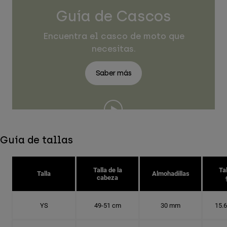
Guía de Cascos
Encuentra el casco de moto que
necesitas.
Saber más
Guía de tallas
Talla de la
Tal
Talla
Almohadillas
cabeza
YS
49-51 cm
30 mm
15.