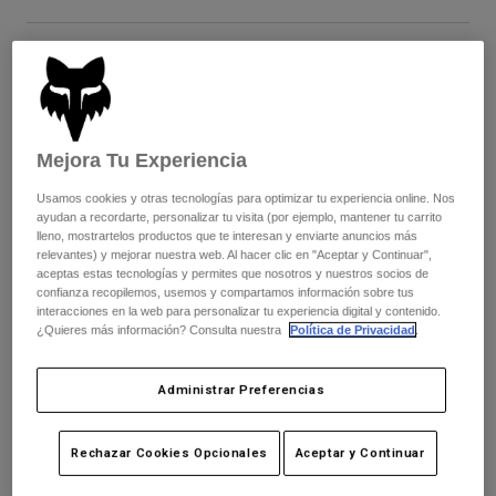
Chaquetas
Explorar Moto
Camisetas
Calcetines
Sudaderas
Cuadro de tallas
Ver todo
Product Help
Ver todo
Explorar MTB
XS
S
M
L
XL
2XL
Guía de Equipamiento de Moto
Mejora Tu Experiencia
Ropa Casual
Product Help
Accesorios
Guía de cuidado de cascos
Usamos cookies y otras tecnologías para optimizar tu experiencia online. Nos
Guía de Equipamiento de MTB
Tops
ayudan a recordarte, personalizar tu visita (por ejemplo, mantener tu carrito
Guía de cuidado de las botas
Color -
Gorras y Gorros
lleno, mostrartelos productos que te interesan y enviarte anuncios más
Sudaderas
Guía de cuidado de cascos
relevantes) y mejorar nuestra web. Al hacer clic en "Aceptar y Continuar",
Bolsas y Mochilas
aceptas estas tecnologías y permites que nosotros y nuestros socios de
Chaquetas
confianza recopilemos, usemos y compartamos información sobre tus
Calcetines
interacciones en la web para personalizar tu experiencia digital y contenido.
Pantalones
¿Quieres más información? Consulta nuestra
Política de Privacidad
.
Stickers
Pantalones Cortos
Otros Accesorios
Añadir al carrito
Bañadores
Administrar Preferencias
Ver todo
Ver todo
Rechazar Cookies Opcionales
Aceptar y Continuar
Envío gratuito para pedidos superiores a 125€