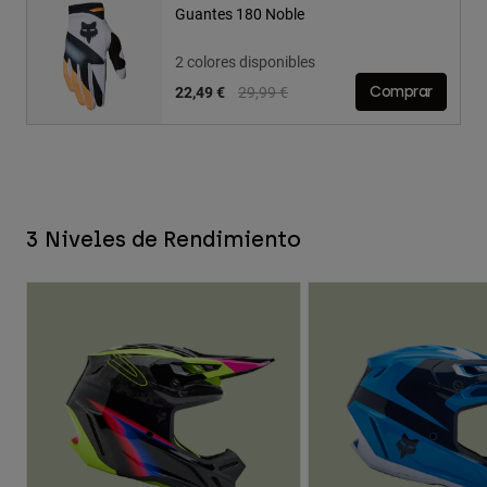
Guantes 180 Noble
2 colores disponibles
Price reduced from
to
22,49 €
29,99 €
Comprar
3 Niveles de Rendimiento