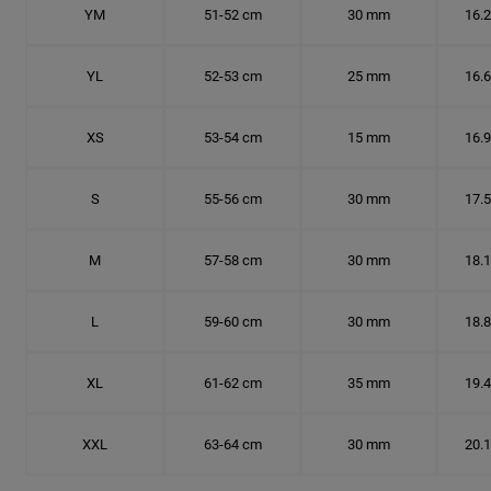
YM
51-52 cm
30 mm
16.
YL
52-53 cm
25 mm
16.
XS
53-54 cm
15 mm
16.
S
55-56 cm
30 mm
17.
M
57-58 cm
30 mm
18.
L
59-60 cm
30 mm
18.
XL
61-62 cm
35 mm
19.
XXL
63-64 cm
30 mm
20.