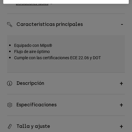
Devoluciones fáciles
Accesorios
Ver Todo
Características principales
Bolsas y Mochilas
Gorras y Gorros
Equipado con Mips®
Ver todo
Flujo de aire óptimo
Cumple con las certificaciones ECE 22.06 y DOT
Descripción
Especificaciones
Talla y ajuste