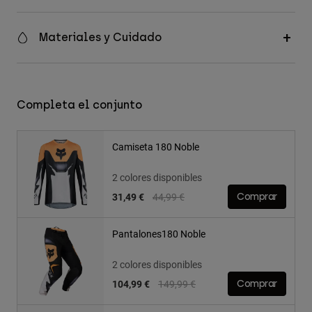
Materiales y Cuidado
Completa el conjunto
Camiseta 180 Noble
2 colores disponibles
Price reduced from
to
31,49 €
44,99 €
Comprar
Pantalones180 Noble
2 colores disponibles
Price reduced from
to
104,99 €
149,99 €
Comprar