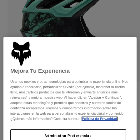
Pantalones
Protecciones
Pantalones
Camisas
Pantalones largos
Gafas de Protección
Ver todo
Guantes
Calcetines
Pantalones cortos
Ver todo
Chaquetas
Chaquetas y chalecos
Mujer
Protecciones
Camisetas y tops
Guantes
Moto
Gafas de protección
Sudaderas
Mejora Tu Experiencia
Protecciones
Cascos
Chaquetas
Usamos cookies y otras tecnologías para optimizar tu experiencia online. Nos
Calcetines
Camisetas
ayudan a recordarte, personalizar tu visita (por ejemplo, mantener tu carrito
Pantalones
Gafas de protección
Opiniones
lleno, mostrartelos productos que te interesan y enviarte anuncios más
Pantalones
Mochilas y accesorios
Camisas
relevantes) y mejorar nuestra web. Al hacer clic en "Aceptar y Continuar",
Casco Dropframe Pro Kairos
aceptas estas tecnologías y permites que nosotros y nuestros socios de
Botas
Calcetines
Ver todo
confianza recopilemos, usemos y compartamos información sobre tus
Recambios
Protecciones
interacciones en la web para personalizar tu experiencia digital y contenido.
N.º de artículo
37614
Accesorios
¿Quieres más información? Consulta nuestra
Política de Privacidad
.
Guantes
Price reduced from
to
279,99 €
209,99 €
25% OFF
Niños
Gafas de Protección
Recambios
Administrar Preferencias