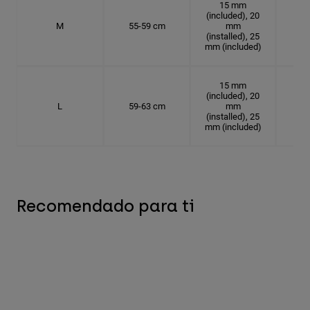
15 mm
(included), 20
M
55-59 cm
mm
17.
(installed), 25
mm (included)
15 mm
(included), 20
L
59-63 cm
mm
18.
(installed), 25
mm (included)
Recomendado para ti