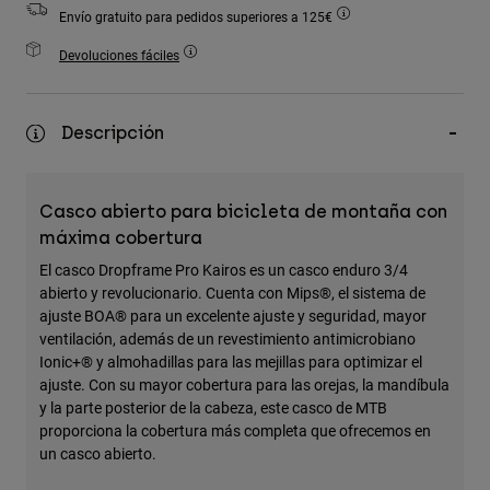
Accesorios
Envío gratuito para pedidos superiores a 125€
Devoluciones fáciles
Ver Todo
Bolsas y Mochilas
Descripción
Gorras y Gorros
Ver todo
Casco abierto para bicicleta de montaña con
máxima cobertura
El casco Dropframe Pro Kairos es un casco enduro 3/4
abierto y revolucionario. Cuenta con Mips®, el sistema de
ajuste BOA® para un excelente ajuste y seguridad, mayor
ventilación, además de un revestimiento antimicrobiano
Ionic+® y almohadillas para las mejillas para optimizar el
ajuste. Con su mayor cobertura para las orejas, la mandíbula
y la parte posterior de la cabeza, este casco de MTB
proporciona la cobertura más completa que ofrecemos en
un casco abierto.