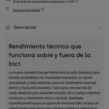
Envío gratuito para pedidos superiores a 125€
Accesorios
Devoluciones fáciles
Ver Todo
Bolsas y Mochilas
Descripción
Gorras y Gorros
Ver todo
Rendimiento técnico que
funciona sobre y fuera de la
bici
La nueva camiseta Ranger Wordmark ha sido diseñada para
brindar versatilidad con materiales reciclados, un ajuste
actualizado y telas elásticas, para un rendimiento esencial
dentro y fuera de la bicicleta. Fabricada con una tela de
malla diseñada para absorber el sudor de tu cuerpo mientras
conduces y mantenerte seco y cómodo. Diseñada
específicamente para un ajuste de mountain bike, incluye un
panel trasero más largo para ofrecer cobertura mientras te