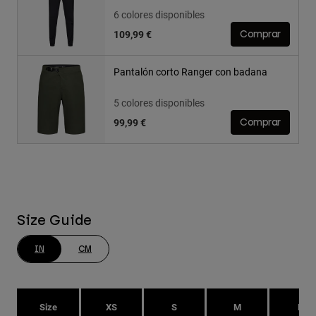
6 colores disponibles
109,99 €
Comprar
Pantalón corto Ranger con badana
5 colores disponibles
99,99 €
Comprar
Size Guide
IN
CM
Size
XS
S
M
L