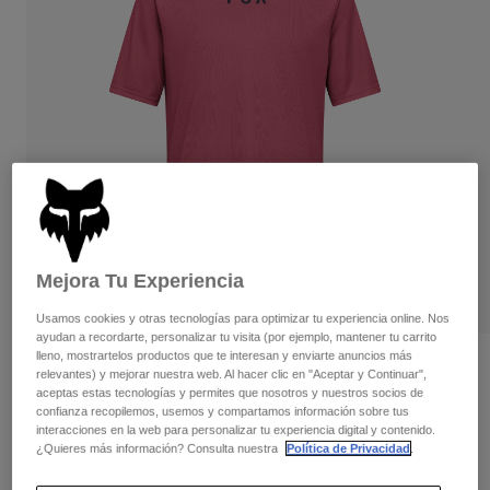
Pantalones
Protecciones
Pantalones
Camisas
Pantalones largos
Gafas de Protección
Ver todo
Guantes
Calcetines
Pantalones cortos
Ver todo
Chaquetas
Chaquetas y chalecos
Mujer
Protecciones
Camisetas y tops
Guantes
Moto
Gafas de protección
Sudaderas
Protecciones
Cascos
Chaquetas
Mejora Tu Experiencia
Calcetines
Camisetas
Pantalones
Gafas de protección
Usamos cookies y otras tecnologías para optimizar tu experiencia online. Nos
Pantalones
ayudan a recordarte, personalizar tu visita (por ejemplo, mantener tu carrito
Mochilas y accesorios
Camisas
lleno, mostrartelos productos que te interesan y enviarte anuncios más
Botas
Calcetines
Opiniones
relevantes) y mejorar nuestra web. Al hacer clic en "Aceptar y Continuar",
Ver todo
Recambios
aceptas estas tecnologías y permites que nosotros y nuestros socios de
Protecciones
Camiseta Wordmark Ranger
confianza recopilemos, usemos y compartamos información sobre tus
Accesorios
Guantes
interacciones en la web para personalizar tu experiencia digital y contenido.
¿Quieres más información? Consulta nuestra
Política de Privacidad
.
N.º de artículo
33410
Niños
Gafas de Protección
Recambios