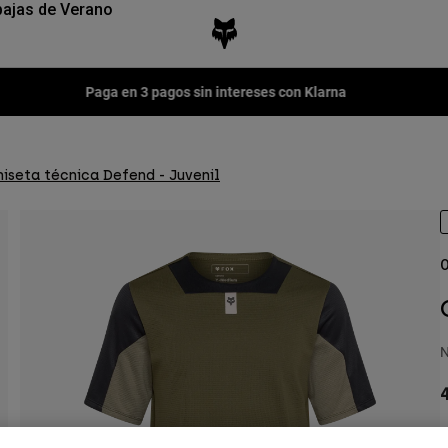
ajas de Verano
Fox LAB Capsule Collection -
Comprar ahora
iseta técnica Defend - Juvenil
O
N
4