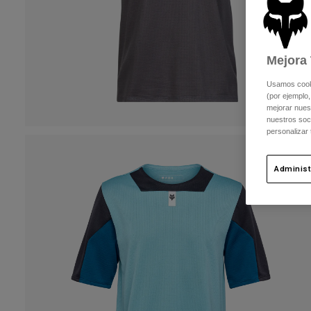
Mejora 
Usamos cookie
(por ejemplo,
mejorar nuest
nuestros soc
personalizar
Administ