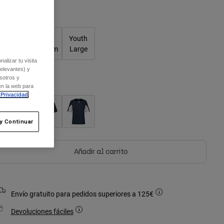
Cuadro de tallas
Youth
Youth
Youth
Small
Medium
Large
alizar tu visita
relevantes) y
sotros y
olor -
en la web para
 Privacidad
.
y Continuar
Añadir al carrito
Envío gratuito para pedidos superiores a 125€
Devoluciones fáciles