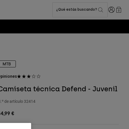
Iniciar sesi
¿Qué estás buscando?
0
MTB
piniones
Camiseta técnica Defend - Juvenil
.º de artículo
32414
4,99 €