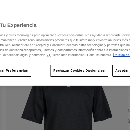
Tu Experiencia
s y otras tecnologías para optimizar tu experiencia online. Nos ayudan a recordarte, person
 mantener tu carrito lleno, mostrartelos productos que te interesan y enviarte anuncios más 
ra web. Al hacer clic en "Aceptar y Continuar", aceptas estas tecnologías y permites que no
C
ios de confianza recopilemos, usemos y compartamos información sobre tus interacciones 
 tu experiencia digital y contenido. ¿Quieres más información? Consulta nuestra
Política de
rar Preferencias
Rechazar Cookies Opcionales
Aceptar 