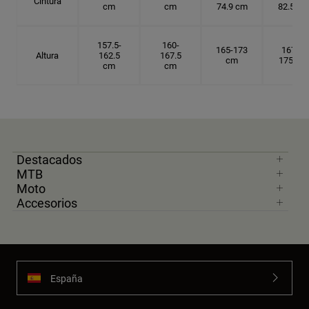
Cintura
cm
cm
74.9 cm
82.5 cm
157.5-
160-
165-173
167.5-
Altura
162.5
167.5
cm
175 cm
cm
cm
Destacados
MTB
Moto
Accesorios
España