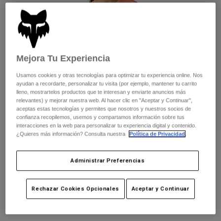
Pantalones
Protecciones
Pantalones
Camisas
Pantalones largos
Gafas de Protección
Ver todo
Guantes
Calcetines
Pantalones cortos
Ver todo
Mejora Tu Experiencia
Chaquetas
Chaquetas y chalecos
Mujer
Usamos cookies y otras tecnologías para optimizar tu experiencia online. Nos
Protecciones
ayudan a recordarte, personalizar tu visita (por ejemplo, mantener tu carrito
lleno, mostrartelos productos que te interesan y enviarte anuncios más
Camisetas y tops
Guantes
Moto
relevantes) y mejorar nuestra web. Al hacer clic en "Aceptar y Continuar",
Gafas de protección
Sudaderas
aceptas estas tecnologías y permites que nosotros y nuestros socios de
Protecciones
confianza recopilemos, usemos y compartamos información sobre tus
Cascos
Chaquetas
interacciones en la web para personalizar tu experiencia digital y contenido.
Calcetines
Camisetas
¿Quieres más información? Consulta nuestra
Política de Privacidad
.
Pantalones
Gafas de protección
Camiseta Técnica Absolute para Mujer
Pantalones
Mochilas y accesorios
Camisas
Administrar Preferencias
Botas
Calcetines
N.º de artículo
30786
Ver todo
Recambios
Protecciones
Price reduced from
to
Accesorios
34,99 €
17,50 €
Rechazar Cookies Opcionales
Aceptar y Continuar
50% OFF
Guantes
Niños
Gafas de Protección
Recambios