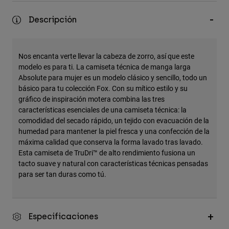
Accesorios
Descripción
Ver Todo
Bolsas y Mochilas
Nos encanta verte llevar la cabeza de zorro, así que este
Gorras y Gorros
modelo es para ti. La camiseta técnica de manga larga
Absolute para mujer es un modelo clásico y sencillo, todo un
Ver todo
básico para tu colección Fox. Con su mítico estilo y su
gráfico de inspiración motera combina las tres
características esenciales de una camiseta técnica: la
comodidad del secado rápido, un tejido con evacuación de la
humedad para mantener la piel fresca y una confección de la
máxima calidad que conserva la forma lavado tras lavado.
Esta camiseta de TruDri™ de alto rendimiento fusiona un
tacto suave y natural con características técnicas pensadas
para ser tan duras como tú.
Especificaciones