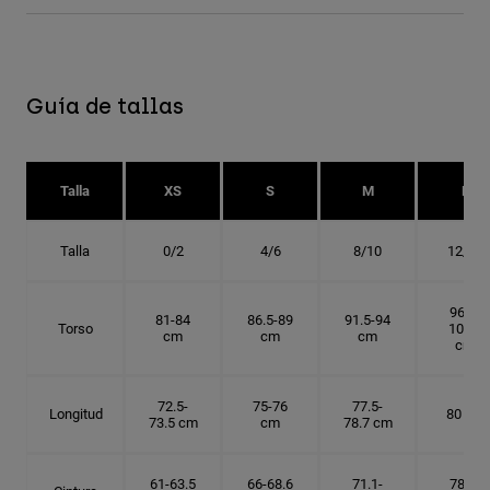
Guía de tallas
Talla
XS
S
M
L
Talla
0/2
4/6
8/10
12/14
96.5-
81-84
86.5-89
91.5-94
Torso
101.5
cm
cm
cm
cm
72.5-
75-76
77.5-
Longitud
80 cm
73.5 cm
cm
78.7 cm
61-63.5
66-68.6
71.1-
78.7-