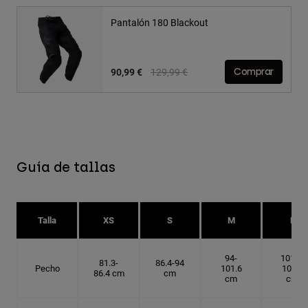
Pantalón 180 Blackout
Price reduced from
to
90,99 €
129,99 €
Comprar
Guía de tallas
Talla
XS
S
M
L
94-
101.6-
81.3-
86.4-94
Pecho
101.6
109.2
86.4 cm
cm
cm
cm