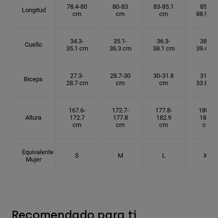
78.4-80
80-83
83-85.1
85.1-
Longitud
cm
cm
cm
88.9 cm
34.3-
35.1-
36.3-
38.1-
Cuello
35.1 cm
36.3 cm
38.1 cm
39.4 cm
27.3-
28.7-30
30-31.8
31.8-
Biceps
28.7 cm
cm
cm
33.8 cm
167.6-
172.7-
177.8-
180.3-
Altura
172.7
177.8
182.9
185.5
cm
cm
cm
cm
Equivalente
S
M
L
XL
Mujer
Recomendado para ti