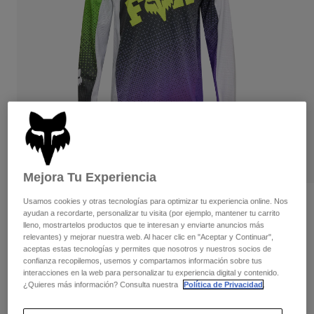
Pantalones
Protecciones
Pantalones
Camisas
Pantalones largos
Gafas de Protección
Ver todo
Guantes
Calcetines
Pantalones cortos
Ver todo
Chaquetas
Chaquetas y chalecos
Mujer
Protecciones
Camisetas y tops
Guantes
Moto
Gafas de protección
Sudaderas
Protecciones
Cascos
Mejora Tu Experiencia
Chaquetas
Calcetines
Camisetas
Pantalones
Gafas de protección
Usamos cookies y otras tecnologías para optimizar tu experiencia online. Nos
Opiniones
Pantalones
ayudan a recordarte, personalizar tu visita (por ejemplo, mantener tu carrito
Mochilas y accesorios
Camisas
lleno, mostrartelos productos que te interesan y enviarte anuncios más
Camiseta Kawasaki 180
Botas
Calcetines
relevantes) y mejorar nuestra web. Al hacer clic en "Aceptar y Continuar",
Ver todo
aceptas estas tecnologías y permites que nosotros y nuestros socios de
Recambios
Protecciones
N.º de artículo
36323
confianza recopilemos, usemos y compartamos información sobre tus
Accesorios
interacciones en la web para personalizar tu experiencia digital y contenido.
Guantes
¿Quieres más información? Consulta nuestra
Política de Privacidad
.
Price reduced from
to
49,99 €
29,99 €
40% OFF
Niños
Gafas de Protección
Recambios