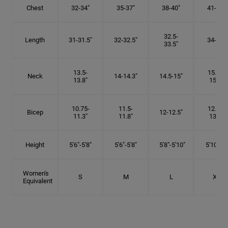
Chest
32-34"
35-37"
38-40"
41-43"
32.5-
Length
31-31.5"
32-32.5"
34-35"
33.5"
13.5-
15.25-
Neck
14-14.3"
14.5-15"
13.8"
15.5"
10.75-
11.5-
12.75-
Bicep
12-12.5"
11.3"
11.8"
13.3"
Height
5'6"-5'8"
5'6"-5'8"
5'8"-5'10"
5'10"- 6'
Women's
S
M
L
XL
Equivalent