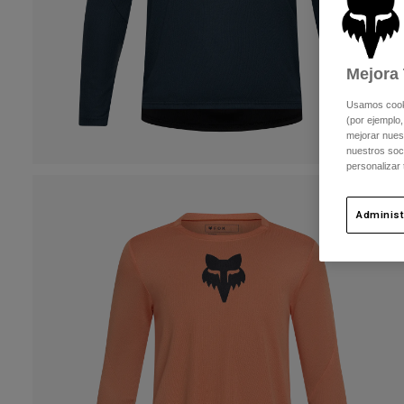
Mejora 
Usamos cookie
(por ejemplo,
mejorar nuest
nuestros soc
personalizar
Administ