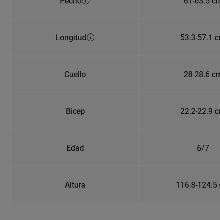
Pecho
61-63.5 c
Longitud
53.3-57.1 
Cuello
28-28.6 c
Bicep
22.2-22.9 
Edad
6/7
Altura
116.8-124.5