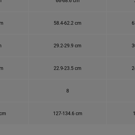
m
66-68.6 cm
cm
58.4-62.2 cm
6
m
29.2-29.9 cm
3
cm
22.9-23.5 cm
2
8
 cm
127-134.6 cm