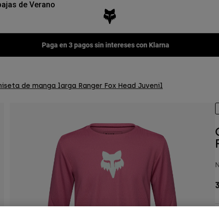
ajas de Verano
Fox LAB Capsule Collection -
Comprar ahora
iseta de manga larga Ranger Fox Head Juvenil
N
3