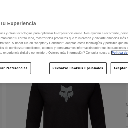
C
Tu Experiencia
s y otras tecnologías para optimizar tu experiencia online. Nos ayudan a recordarte, person
 mantener tu carrito lleno, mostrartelos productos que te interesan y enviarte anuncios más 
ra web. Al hacer clic en "Aceptar y Continuar", aceptas estas tecnologías y permites que no
ios de confianza recopilemos, usemos y compartamos información sobre tus interacciones 
 tu experiencia digital y contenido. ¿Quieres más información? Consulta nuestra
Política de
rar Preferencias
Rechazar Cookies Opcionales
Aceptar 