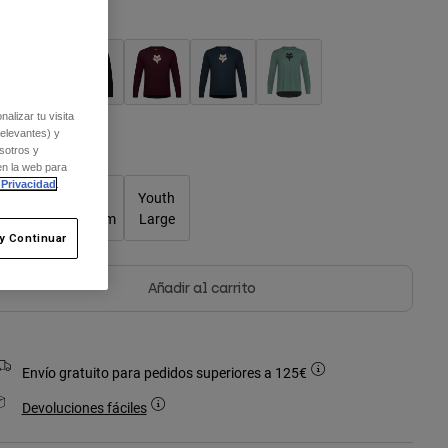
olor -
alizar tu visita
relevantes) y
Cuadro de tallas
sotros y
en la web para
 Privacidad
.
Youth
Youth
Youth
Small
Medium
Large
y Continuar
Añadir al carrito
Envío gratuito para pedidos superiores a 125€
Devoluciones fáciles