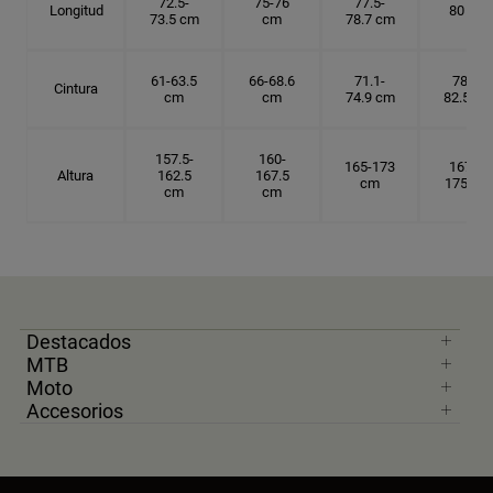
72.5-
75-76
77.5-
Longitud
80 cm
73.5 cm
cm
78.7 cm
61-63.5
66-68.6
71.1-
78.7-
Cintura
cm
cm
74.9 cm
82.5 cm
157.5-
160-
165-173
167.5-
Altura
162.5
167.5
cm
175 cm
cm
cm
Destacados
MTB
Moto
Accesorios