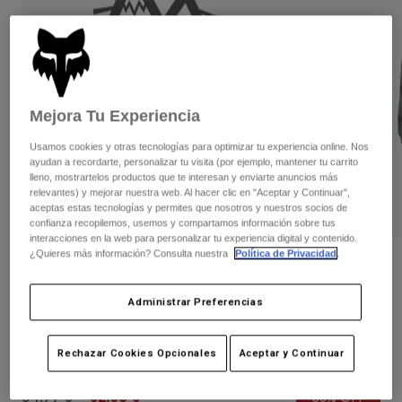
Pantalones
Protecciones
Pantalones
Camisas
Pantalones largos
Gafas de Protección
Ver todo
Guantes
Calcetines
Pantalones cortos
Ver todo
Chaquetas
Mejora Tu Experiencia
Chaquetas y chalecos
Mujer
Usamos cookies y otras tecnologías para optimizar tu experiencia online. Nos
Protecciones
ayudan a recordarte, personalizar tu visita (por ejemplo, mantener tu carrito
Camisetas y tops
Guantes
Moto
lleno, mostrartelos productos que te interesan y enviarte anuncios más
Gafas de protección
relevantes) y mejorar nuestra web. Al hacer clic en "Aceptar y Continuar",
Sudaderas
aceptas estas tecnologías y permites que nosotros y nuestros socios de
Protecciones
Cascos
confianza recopilemos, usemos y compartamos información sobre tus
Chaquetas
Calcetines
interacciones en la web para personalizar tu experiencia digital y contenido.
Camisetas
Pantalones
¿Quieres más información? Consulta nuestra
Política de Privacidad
.
Gafas de protección
Opiniones
Pantalones
Mochilas y accesorios
Camisas
Camisa de franela Survivalist Stretch
Botas
Calcetines
Administrar Preferencias
Ver todo
para Mujer
Recambios
Protecciones
Accesorios
Rechazar Cookies Opcionales
Aceptar y Continuar
Guantes
N.º de artículo
31789
Niños
Gafas de Protección
Recambios
Price reduced from
to
64,99 €
32,50 €
50% OFF