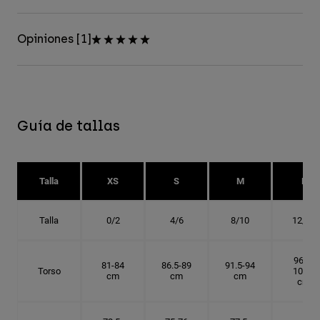
Opiniones [1]
Guía de tallas
Talla
XS
S
M
L
Talla
0/2
4/6
8/10
12/14
96.5-
81-84
86.5-89
91.5-94
Torso
101.5
cm
cm
cm
cm