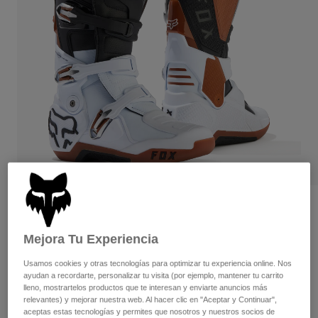
Pantalones
Protecciones
Pantalones
Camisas
Pantalones largos
Gafas de Protección
Ver todo
Guantes
Calcetines
Pantalones cortos
Ver todo
Chaquetas
Chaquetas y chalecos
Mujer
Protecciones
Camisetas y tops
Guantes
Moto
Gafas de protección
Sudaderas
Protecciones
Cascos
Chaquetas
Calcetines
Camisetas
Pantalones
Gafas de protección
Opiniones
Pantalones
Mochilas y accesorios
Camisas
Botas Motion
Botas
Calcetines
Mejora Tu Experiencia
Ver todo
Recambios
Protecciones
N.º de artículo
29682
Usamos cookies y otras tecnologías para optimizar tu experiencia online. Nos
Accesorios
ayudan a recordarte, personalizar tu visita (por ejemplo, mantener tu carrito
Guantes
lleno, mostrartelos productos que te interesan y enviarte anuncios más
Price reduced from
to
399,99 €
259,99 €
35% OFF
Niños
relevantes) y mejorar nuestra web. Al hacer clic en "Aceptar y Continuar",
Gafas de Protección
Recambios
aceptas estas tecnologías y permites que nosotros y nuestros socios de