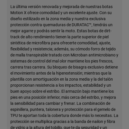
La última versión renovada y mejorada de nuestras botas
Motion X ofrece comodidad y un excelente ajuste. Con su
diseño estilizado en la zona media y nuestra exclusiva
protección contra quemaduras de DURATAC™, tendrás un
mejor agarre y podrás sentir la moto. Estas botas de dirt-
track de alto rendimiento tienen la parte superior de piel
sintética de microfibra para ofrecerte comodidad, ajuste,
flexibilidad y resistencia; además, su cómodo forro de tejido
de malla transpirable tratado con Microban antimicrobiano y
sistemas de control del mal olor mantiene los pies frescos,
carrera tras carrera. Su bloqueo de bisagra exclusivo detiene
el movimiento antes de la hiperextensión; mientras que la
plantilla con amortiguación en la zona media y la del talón
proporcionan resistencia a los impactos, estabilidad y un
buen apoyo sobre el estribo. El armazón bajo mantiene los
pies en una posición inferior, más cerca del estribo, y mejora
la sensibilidad para cambiar y frenar. La combinación de
espinillera, puntera, talonera y protección para el gemelo de
TPU te aportan toda la cobertura donde más lo necesitas. La
protección se multiplica gracias a la banda de nailon y fibra
de vidrio a la altura del tobillo, que te da seguridad y un