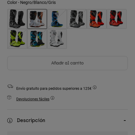
Color -
Negro/Blanco/Gris
Accesorios
Ver Todo
Bolsas y Mochilas
seleccionado
Gorras y Gorros
Ver todo
Añadir al carrito
Envío gratuito para pedidos superiores a 125€
Devoluciones fáciles
Descripción