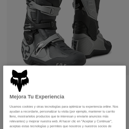
Pantalones
Protecciones
Pantalones
Camisas
Pantalones largos
Gafas de Protección
Ver todo
Guantes
Calcetines
Pantalones cortos
Ver todo
Chaquetas
Chaquetas y chalecos
Mujer
Protecciones
Camisetas y tops
Guantes
Moto
Gafas de protección
Sudaderas
Protecciones
Cascos
Chaquetas
Calcetines
Camisetas
Pantalones
Gafas de protección
Opiniones
Pantalones
Mochilas y accesorios
Camisas
Botas Motion
Botas
Calcetines
Mejora Tu Experiencia
Ver todo
Recambios
Protecciones
Usamos cookies y otras tecnologías para optimizar tu experiencia online. Nos
N.º de artículo
29682
Accesorios
ayudan a recordarte, personalizar tu visita (por ejemplo, mantener tu carrito
Guantes
lleno, mostrartelos productos que te interesan y enviarte anuncios más
239,99 €
-
399,99 €
relevantes) y mejorar nuestra web. Al hacer clic en "Aceptar y Continuar",
Niños
Gafas de Protección
Recambios
aceptas estas tecnologías y permites que nosotros y nuestros socios de