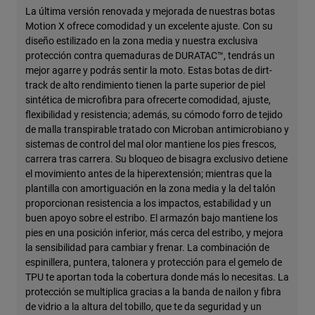
La última versión renovada y mejorada de nuestras botas
Motion X ofrece comodidad y un excelente ajuste. Con su
diseño estilizado en la zona media y nuestra exclusiva
protección contra quemaduras de DURATAC™, tendrás un
mejor agarre y podrás sentir la moto. Estas botas de dirt-
track de alto rendimiento tienen la parte superior de piel
sintética de microfibra para ofrecerte comodidad, ajuste,
flexibilidad y resistencia; además, su cómodo forro de tejido
de malla transpirable tratado con Microban antimicrobiano y
sistemas de control del mal olor mantiene los pies frescos,
carrera tras carrera. Su bloqueo de bisagra exclusivo detiene
el movimiento antes de la hiperextensión; mientras que la
plantilla con amortiguación en la zona media y la del talón
proporcionan resistencia a los impactos, estabilidad y un
buen apoyo sobre el estribo. El armazón bajo mantiene los
pies en una posición inferior, más cerca del estribo, y mejora
la sensibilidad para cambiar y frenar. La combinación de
espinillera, puntera, talonera y protección para el gemelo de
TPU te aportan toda la cobertura donde más lo necesitas. La
protección se multiplica gracias a la banda de nailon y fibra
de vidrio a la altura del tobillo, que te da seguridad y un