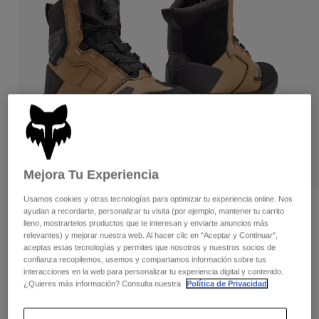
Pantalones
Protecciones
Pantalones
Camisas
Pantalones largos
Gafas de Protección
Ver todo
Guantes
Calcetines
Pantalones cortos
Ver todo
Chaquetas
Chaquetas y chalecos
Mujer
Protecciones
Camisetas y tops
Guantes
Moto
Gafas de protección
Sudaderas
Protecciones
Cascos
Mejora Tu Experiencia
Chaquetas
Calcetines
Camisetas
Usamos cookies y otras tecnologías para optimizar tu experiencia online. Nos
Pantalones
Gafas de protección
Botas Fox Defend ADV
ayudan a recordarte, personalizar tu visita (por ejemplo, mantener tu carrito
Pantalones
Mochilas y accesorios
Camisas
lleno, mostrartelos productos que te interesan y enviarte anuncios más
relevantes) y mejorar nuestra web. Al hacer clic en "Aceptar y Continuar",
Botas
Calcetines
N.º de artículo
32970
Ver todo
aceptas estas tecnologías y permites que nosotros y nuestros socios de
Recambios
Protecciones
confianza recopilemos, usemos y compartamos información sobre tus
299,99 €
Accesorios
interacciones en la web para personalizar tu experiencia digital y contenido.
Guantes
¿Quieres más información? Consulta nuestra
Política de Privacidad
.
Niños
Gafas de Protección
Las tallas están indicadas en tallaje
Recambios