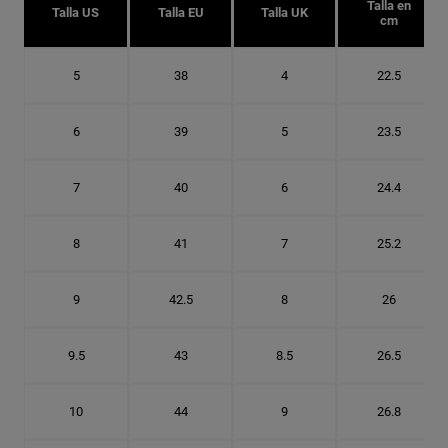
Talla en
Talla US
Talla EU
Talla UK
cm
5
38
4
22.5
6
39
5
23.5
7
40
6
24.4
8
41
7
25.2
9
42.5
8
26
9.5
43
8.5
26.5
10
44
9
26.8