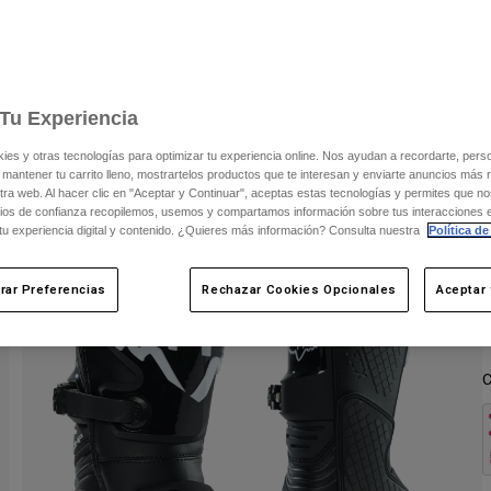
C
Tu Experiencia
s y otras tecnologías para optimizar tu experiencia online. Nos ayudan a recordarte, person
 mantener tu carrito lleno, mostrartelos productos que te interesan y enviarte anuncios más 
ra web. Al hacer clic en "Aceptar y Continuar", aceptas estas tecnologías y permites que no
ios de confianza recopilemos, usemos y compartamos información sobre tus interacciones 
 tu experiencia digital y contenido. ¿Quieres más información? Consulta nuestra
Política de
rar Preferencias
Rechazar Cookies Opcionales
Aceptar 
C