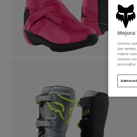
Mejora 
Usamos cookie
(por ejemplo,
mejorar nuest
nuestros soc
personalizar
Administ