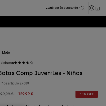
Iniciar sesi
¿Qué estás buscando?
0
Moto
piniones
Botas Comp Juveniles - Niños
.º de artículo
27689
rice reduced from
to
199,99 €
129,99 €
35% OFF