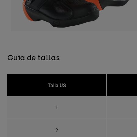
Guía de tallas
Talla US
1
2