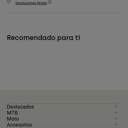
Devoluciones fáciles
Accesorios
Ver Todo
Bolsas y Mochilas
Gorras y Gorros
Recomendado para ti
Ver todo
Destacados
MTB
Moto
Accesorios