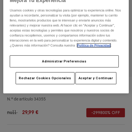
Mejora Tu Experiencia
Pantalones
Protecciones
Pantalones
Camisas
Usamos cookies y otras tecnologías para optimizar tu experiencia online. Nos
Pantalones largos
Gafas de Protección
ayudan a recordarte, personalizar tu visita (por ejemplo, mantener tu carrito
Ver todo
lleno, mostrartelos productos que te interesan y enviarte anuncios más
Guantes
Calcetines
relevantes) y mejorar nuestra web. Al hacer clic en "Aceptar y Continuar",
Pantalones cortos
aceptas estas tecnologías y permites que nosotros y nuestros socios de
Ver todo
Chaquetas
confianza recopilemos, usemos y compartamos información sobre tus
interacciones en la web para personalizar tu experiencia digital y contenido.
Chaquetas y chalecos
Mujer
¿Quieres más información? Consulta nuestra
Política de Privacidad
.
Protecciones
Camisetas y tops
Guantes
Moto
Administrar Preferencias
Gafas de protección
Sudaderas
Protecciones
Cascos
Chaquetas
Calcetines
Rechazar Cookies Opcionales
Aceptar y Continuar
Camisetas
Pantalones
Gafas de protección
24 Rampage Visor
Pantalones
Mochilas y accesorios
Camisas
Botas
Calcetines
N.º de artículo
34355
Ver todo
Recambios
Protecciones
Price reduced from
to
null
29,99 €
Accesorios
-299800% OFF
Guantes
Niños
Gafas de Protección
Recambios