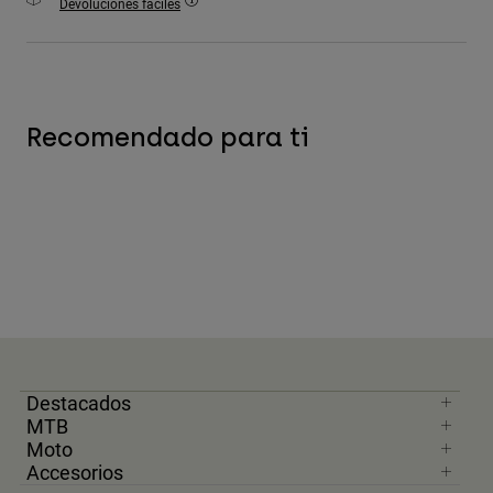
Devoluciones fáciles
Accesorios
Ver Todo
Bolsas y Mochilas
Recomendado para ti
Gorras y Gorros
Ver todo
Destacados
MTB
Moto
Accesorios