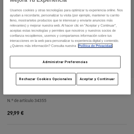
Pantalones
Protecciones
Pantalones
Camisas
Usamos cookies y otras tecnologías para optimizar tu experiencia online. Nos
Pantalones largos
Gafas de Protección
ayudan a recordarte, personalizar tu visita (por ejemplo, mantener tu carrito
Ver todo
lleno, mostrartelos productos que te interesan y enviarte anuncios más
Guantes
Calcetines
relevantes) y mejorar nuestra web. Al hacer clic en "Aceptar y Continuar",
Pantalones cortos
aceptas estas tecnologías y permites que nosotros y nuestros socios de
Ver todo
Chaquetas
confianza recopilemos, usemos y compartamos información sobre tus
interacciones en la web para personalizar tu experiencia digital y contenido.
Chaquetas y chalecos
Mujer
¿Quieres más información? Consulta nuestra
Política de Privacidad
.
Protecciones
Camisetas y tops
Guantes
Moto
Administrar Preferencias
Gafas de protección
Sudaderas
Protecciones
Cascos
Chaquetas
Calcetines
Rechazar Cookies Opcionales
Aceptar y Continuar
Camisetas
Pantalones
Gafas de protección
24 Rampage Visor
Pantalones
Mochilas y accesorios
Camisas
Botas
Calcetines
N.º de artículo
34355
Ver todo
Recambios
Protecciones
29,99 €
Accesorios
Guantes
Niños
Gafas de Protección
Recambios