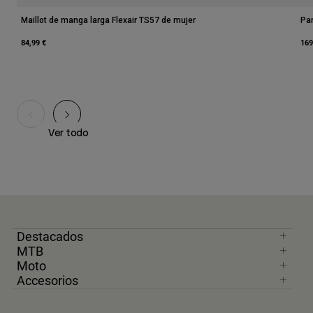
Maillot de manga larga Flexair TS57 de mujer
Pan
84,99 €
169
Atletas de Moto
Atletas de MTB
Ver todo
Ver todo
Destacados
MTB
Moto
Accesorios