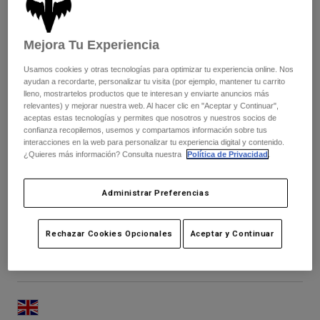
Pantalones
Protecciones
Pantalones
Camisas
Pantalones largos
Gafas de Protección
Mejora Tu Experiencia
Ver todo
Guantes
Calcetines
Pantalones cortos
Usamos cookies y otras tecnologías para optimizar tu experiencia online. Nos
Ver todo
ayudan a recordarte, personalizar tu visita (por ejemplo, mantener tu carrito
Chaquetas
lleno, mostrartelos productos que te interesan y enviarte anuncios más
Chaquetas y chalecos
Mujer
relevantes) y mejorar nuestra web. Al hacer clic en "Aceptar y Continuar",
aceptas estas tecnologías y permites que nosotros y nuestros socios de
Protecciones
confianza recopilemos, usemos y compartamos información sobre tus
Camisetas y tops
Guantes
Moto
interacciones en la web para personalizar tu experiencia digital y contenido.
Gafas de protección
¿Quieres más información? Consulta nuestra
Política de Privacidad
.
Sudaderas
Protecciones
Cascos
Chaquetas
Calcetines
Camisetas
Administrar Preferencias
Pantalones
Gafas de protección
Downhill
Pantalones
Mochilas y accesorios
Camisas
Rechazar Cookies Opcionales
Aceptar y Continuar
Botas
Calcetines
Ver todo
Tahnée Seagrave
Recambios
Protecciones
Accesorios
Guantes
Niños
Gafas de Protección
Recambios