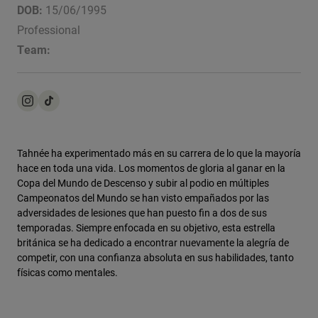
Chaquetas
DOB:
15/06/1995
Explorar Moto
Camisetas
Professional
Calcetines
Sudaderas
Team:
Ver todo
Product Help
Ver todo
Explorar MTB
Guía de Equipamiento de Moto
Ropa Casual
Product Help
Accesorios
Guía de cuidado de cascos
Guía de Equipamiento de MTB
Tops
Guía de cuidado de las botas
Gorras y Gorros
Tahnée ha experimentado más en su carrera de lo que la mayoría
Sudaderas
Guía de cuidado de cascos
hace en toda una vida. Los momentos de gloria al ganar en la
Bolsas y Mochilas
Copa del Mundo de Descenso y subir al podio en múltiples
Chaquetas
Calcetines
Campeonatos del Mundo se han visto empañados por las
Pantalones
adversidades de lesiones que han puesto fin a dos de sus
Stickers
temporadas. Siempre enfocada en su objetivo, esta estrella
Pantalones Cortos
Otros Accesorios
británica se ha dedicado a encontrar nuevamente la alegría de
Bañadores
competir, con una confianza absoluta en sus habilidades, tanto
Ver todo
físicas como mentales.
Ver todo