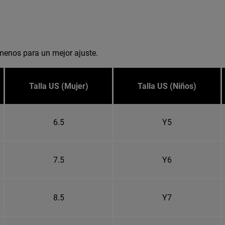
menos para un mejor ajuste.
Talla US (Mujer)
Talla US (Niños)
6.5
Y5
7.5
Y6
8.5
Y7