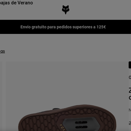
ajas de Verano
Envío gratuito para pedidos superiores a 125€
las
O
N
P
2