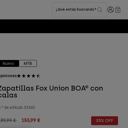
Iniciar sesi
¿Qué estás buscando?
0
Nuevo
MTB
piniones
Zapatillas Fox Union BOA® con
calas
.º de artículo
33342
rice reduced from
to
39,99 €
155,99 €
35% OFF