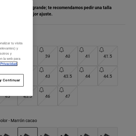
ste modelo talla grande; te recomendamos pedir una talla
enos para un mejor ajuste.
Cuadro de tallas
alizar tu visita
relevantes) y
sotros y
37
38
39
40
41
41.5
en la web para
 Privacidad
.
42
42.5
43
43.5
44
44.5
y Continuar
45
45.5
46
47
olor -
Marrón cacao