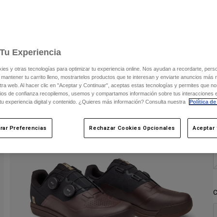
E
m
Tu Experiencia
s y otras tecnologías para optimizar tu experiencia online. Nos ayudan a recordarte, person
 mantener tu carrito lleno, mostrartelos productos que te interesan y enviarte anuncios más 
ra web. Al hacer clic en "Aceptar y Continuar", aceptas estas tecnologías y permites que no
ios de confianza recopilemos, usemos y compartamos información sobre tus interacciones 
 tu experiencia digital y contenido. ¿Quieres más información? Consulta nuestra
Política de
rar Preferencias
Rechazar Cookies Opcionales
Aceptar 
C