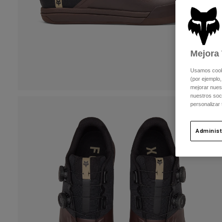
Mejora 
Usamos cookie
(por ejemplo,
mejorar nuest
nuestros soc
personalizar
Administ