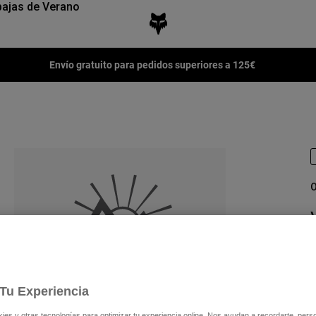
ajas de Verano
Envío gratuito para pedidos superiores a 125€
O
N
4
Tu Experiencia
s y otras tecnologías para optimizar tu experiencia online. Nos ayudan a recordarte, person