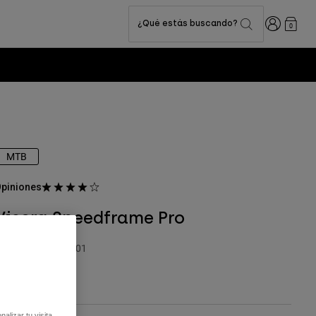
Iniciar sesi
¿Qué estás buscando?
0
MTB
piniones
Visera Speedframe Pro
.º de artículo
26401
,00 €
alizar tu visita