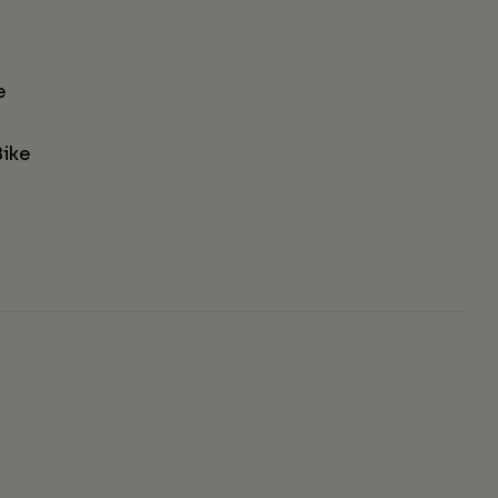
e
ike