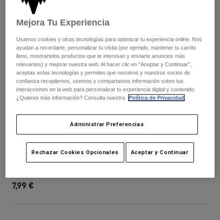
Pantalones
Protecciones
Pantalones
Camisas
Mejora Tu Experiencia
Pantalones largos
Gafas de Protección
Ver todo
Guantes
Usamos cookies y otras tecnologías para optimizar tu experiencia online. Nos
Calcetines
Pantalones cortos
ayudan a recordarte, personalizar tu visita (por ejemplo, mantener tu carrito
Ver todo
lleno, mostrartelos productos que te interesan y enviarte anuncios más
Chaquetas
relevantes) y mejorar nuestra web. Al hacer clic en "Aceptar y Continuar",
Chaquetas y chalecos
Mujer
aceptas estas tecnologías y permites que nosotros y nuestros socios de
confianza recopilemos, usemos y compartamos información sobre tus
Protecciones
interacciones en la web para personalizar tu experiencia digital y contenido.
Camisetas y tops
Guantes
Moto
¿Quieres más información? Consulta nuestra
Política de Privacidad
.
Gafas de protección
Sudaderas
Protecciones
Cascos
Chaquetas
Administrar Preferencias
Calcetines
Camisetas
Pantalones
Gafas de protección
Speedframe 5050 Helmet Visor
Pantalones
Rechazar Cookies Opcionales
Aceptar y Continuar
Mochilas y accesorios
Camisas
Botas
Calcetines
N.º de artículo
36622
Ver todo
Recambios
Protecciones
7,99 €
Accesorios
Guantes
Niños
Gafas de Protección
Recambios