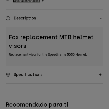
Devoluciones fáciles
Accesorios
Ver Todo
Description
Bolsas y Mochilas
Gorras y Gorros
Fox replacement MTB helmet
Ver todo
visors
Replacement visor for the Speedframe 5050 Helmet.
Specifications
Recomendado para ti