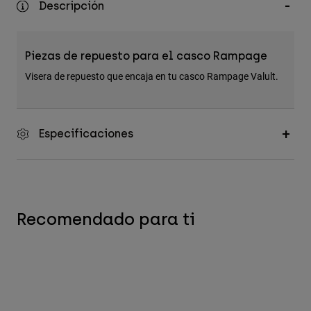
Descripción
Accesorios
Ver Todo
Piezas de repuesto para el casco Rampage
Bolsas y Mochilas
Visera de repuesto que encaja en tu casco Rampage Valult.
Gorras y Gorros
Ver todo
Especificaciones
Recomendado para ti