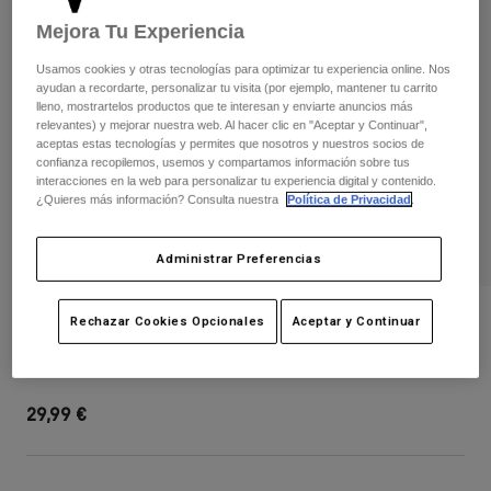
Pantalones
Protecciones
Pantalones
Mejora Tu Experiencia
Camisas
Pantalones largos
Gafas de Protección
Usamos cookies y otras tecnologías para optimizar tu experiencia online. Nos
Ver todo
Guantes
ayudan a recordarte, personalizar tu visita (por ejemplo, mantener tu carrito
Calcetines
Pantalones cortos
lleno, mostrartelos productos que te interesan y enviarte anuncios más
Ver todo
relevantes) y mejorar nuestra web. Al hacer clic en "Aceptar y Continuar",
Chaquetas
aceptas estas tecnologías y permites que nosotros y nuestros socios de
Chaquetas y chalecos
Mujer
confianza recopilemos, usemos y compartamos información sobre tus
interacciones en la web para personalizar tu experiencia digital y contenido.
Protecciones
¿Quieres más información? Consulta nuestra
Política de Privacidad
.
Camisetas y tops
Guantes
Moto
Gafas de protección
Sudaderas
Administrar Preferencias
Protecciones
Cascos
Chaquetas
Calcetines
Camisetas
Pantalones
Gafas de protección
Rampage Vault Visor
Rechazar Cookies Opcionales
Aceptar y Continuar
Pantalones
Mochilas y accesorios
Camisas
Botas
Calcetines
N.º de artículo
40016
Ver todo
Recambios
Protecciones
29,99 €
Accesorios
Guantes
Niños
Gafas de Protección
Recambios