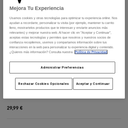
Pantalones
Protecciones
Pantalones
Mejora Tu Experiencia
Camisas
Pantalones largos
Gafas de Protección
Usamos cookies y otras tecnologías para optimizar tu experiencia online. Nos
Ver todo
Guantes
ayudan a recordarte, personalizar tu visita (por ejemplo, mantener tu carrito
Calcetines
Pantalones cortos
lleno, mostrartelos productos que te interesan y enviarte anuncios más
Ver todo
relevantes) y mejorar nuestra web. Al hacer clic en "Aceptar y Continuar",
Chaquetas
aceptas estas tecnologías y permites que nosotros y nuestros socios de
Chaquetas y chalecos
Mujer
confianza recopilemos, usemos y compartamos información sobre tus
interacciones en la web para personalizar tu experiencia digital y contenido.
Protecciones
¿Quieres más información? Consulta nuestra
Política de Privacidad
.
Camisetas y tops
Guantes
Moto
Gafas de protección
Sudaderas
Administrar Preferencias
Protecciones
Cascos
Chaquetas
Calcetines
Camisetas
Pantalones
Gafas de protección
Proframe Visor - Solids
Rechazar Cookies Opcionales
Aceptar y Continuar
Pantalones
Mochilas y accesorios
Camisas
Botas
Calcetines
N.º de artículo
40012
Ver todo
Recambios
Protecciones
29,99 €
Accesorios
Guantes
Niños
Gafas de Protección
Recambios