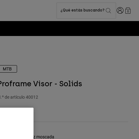
Iniciar sesi
¿Qué estás buscando?
0
MTB
Proframe Visor - Solids
.º de artículo
40012
9,99 €
olor -
Marrón nuez moscada