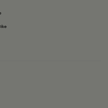
e
ike