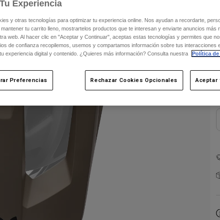
Tu Experiencia
s y otras tecnologías para optimizar tu experiencia online. Nos ayudan a recordarte, person
 mantener tu carrito lleno, mostrartelos productos que te interesan y enviarte anuncios más 
ra web. Al hacer clic en "Aceptar y Continuar", aceptas estas tecnologías y permites que no
ios de confianza recopilemos, usemos y compartamos información sobre tus interacciones 
 tu experiencia digital y contenido. ¿Quieres más información? Consulta nuestra
Política de
rar Preferencias
Rechazar Cookies Opcionales
Aceptar 