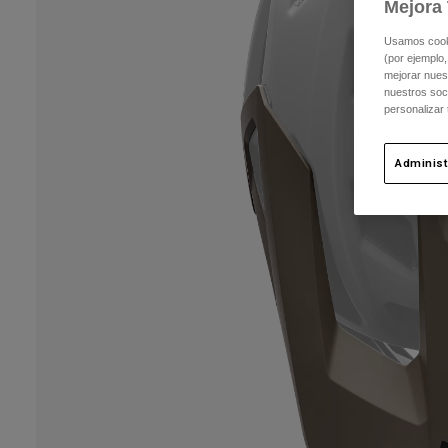
Mejora 
Usamos cookie
(por ejemplo,
mejorar nuest
nuestros soc
personalizar
Administ