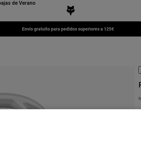
ajas de Verano
Envío gratuito para pedidos superiores a 125€
N
2
C