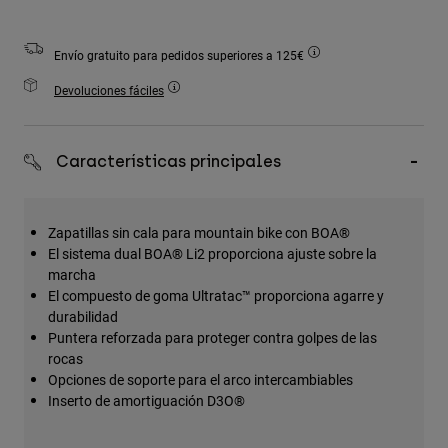
Accesorios
Envío gratuito para pedidos superiores a 125€
Ver Todo
Devoluciones fáciles
Bolsas y Mochilas
Gorras y Gorros
Ver todo
Características principales
Zapatillas sin cala para mountain bike con BOA®
El sistema dual BOA® Li2 proporciona ajuste sobre la
marcha
El compuesto de goma Ultratac™ proporciona agarre y
durabilidad
Puntera reforzada para proteger contra golpes de las
rocas
Opciones de soporte para el arco intercambiables
Inserto de amortiguación D3O®