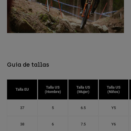
Guía de tallas
Talla US
Talla US
Talla US
Talla EU
(Hombre)
(Mujer)
(Niños)
37
5
6.5
Y5
38
6
7.5
Y6