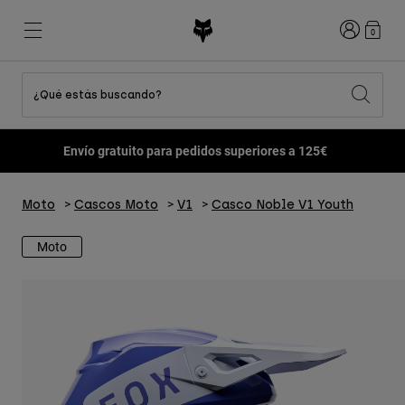
Iniciar sesi
0
¿Qué estás buscando?
Ver Todo
Destacados
Destacados
Destacados
Novedades
Novedades
Novedades
Envío gratuito para pedidos superiores a 125€
Best sellers
Best sellers
Best sellers
MTB
Flexair
Second Nature
Fox Lab
Moto
Cascos Moto
V1
Casco Noble V1 Youth
Second Nature
Conjuntos
Fanwear
Conjuntos
Colección Niño
Keylooks
Cascos
Colección Niño
Explorar Lifestyle
Moto
Zapatillas
Hombre
Camisetas
Cascos
Chaquetas
Cascos
Camisetas
Pantalones
Botas
Sudaderas
Zapatillas
Pantalones Cortos
Chaquetas
Camisetas
Guantes
Camisetas