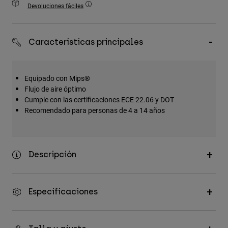
Devoluciones fáciles
Accesorios
Ver Todo
Características principales
Bolsas y Mochilas
Gorras y Gorros
Equipado con Mips®
Ver todo
Flujo de aire óptimo
Cumple con las certificaciones ECE 22.06 y DOT
Recomendado para personas de 4 a 14 años
Descripción
Especificaciones