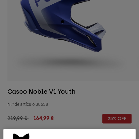
Pantalones
Protecciones
Pantalones
Camisas
Pantalones largos
Gafas de Protección
Ver todo
Guantes
Calcetines
Pantalones cortos
Ver todo
Chaquetas
Chaquetas y chalecos
Mujer
Protecciones
Camisetas y tops
Guantes
Moto
Gafas de protección
Sudaderas
Protecciones
Cascos
Chaquetas
Calcetines
Camisetas
Pantalones
Gafas de protección
Casco Noble V1 Youth
Pantalones
Mochilas y accesorios
Camisas
Botas
Calcetines
N.º de artículo
38638
Ver todo
Recambios
Protecciones
Price reduced from
to
219,99 €
164,99 €
Accesorios
25% OFF
Guantes
Niños
Gafas de Protección
Recambios
Ver el kit entero
.
aquí