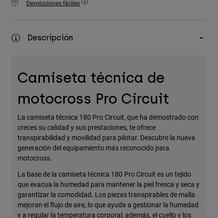
Devoluciones fáciles
Accesorios
Ver Todo
Descripción
Bolsas y Mochilas
Gorras y Gorros
Camiseta técnica de
Ver todo
motocross Pro Circuit
La camiseta técnica 180 Pro Circuit, que ha demostrado con
creces su calidad y sus prestaciones, te ofrece
transpirabilidad y movilidad para pilotar. Descubre la nueva
generación del equipamiento más reconocido para
motocross.
La base de la camiseta técnica 180 Pro Circuit es un tejido
que evacua la humedad para mantener la piel fresca y seca y
garantizar la comodidad. Los piezas transpirables de malla
mejoran el flujo de aire, lo que ayuda a gestionar la humedad
y a regular la temperatura corporal; además, el cuello y los