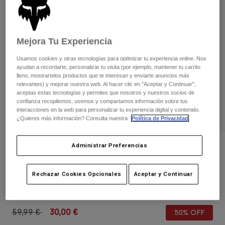
Pantalones
Protecciones
Pantalones
Camisas
Pantalones largos
Gafas de Protección
Ver todo
Guantes
Mejora Tu Experiencia
Calcetines
Pantalones cortos
Ver todo
Usamos cookies y otras tecnologías para optimizar tu experiencia online. Nos
Chaquetas
ayudan a recordarte, personalizar tu visita (por ejemplo, mantener tu carrito
Chaquetas y chalecos
Mujer
lleno, mostrartelos productos que te interesan y enviarte anuncios más
Protecciones
relevantes) y mejorar nuestra web. Al hacer clic en "Aceptar y Continuar",
aceptas estas tecnologías y permites que nosotros y nuestros socios de
Camisetas y tops
Guantes
Moto
confianza recopilemos, usemos y compartamos información sobre tus
Gafas de protección
Sudaderas
interacciones en la web para personalizar tu experiencia digital y contenido.
Protecciones
¿Quieres más información? Consulta nuestra
Política de Privacidad
.
Cascos
Chaquetas
Calcetines
Camisetas
Pantalones
Gafas de protección
Administrar Preferencias
Opiniones
Pantalones
Mochilas y accesorios
Camisas
Camiseta Técnica 180 Pro Circuit
Botas
Calcetines
Ver todo
Rechazar Cookies Opcionales
Aceptar y Continuar
Recambios
Protecciones
N.º de artículo
30853
Accesorios
Guantes
Price reduced from
to
59,99 €
30,00 €
50% OFF
Niños
Gafas de Protección
Recambios