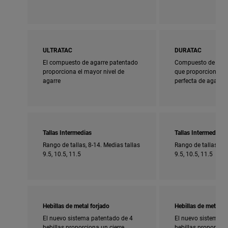
ULTRATAC
DURATAC
El compuesto de agarre patentado
Compuesto de agar
proporciona el mayor nivel de
que proporciona u
agarre
perfecta de agarre 
Tallas Intermedias
Tallas Intermedias
Rango de tallas, 8-14. Medias tallas
Rango de tallas, 5-
9.5, 10.5, 11.5
9.5, 10.5, 11.5
Hebillas de metal forjado
Hebillas de metal fo
El nuevo sistema patentado de 4
El nuevo sistema p
hebillas proporciona un cierre
hebillas proporcion