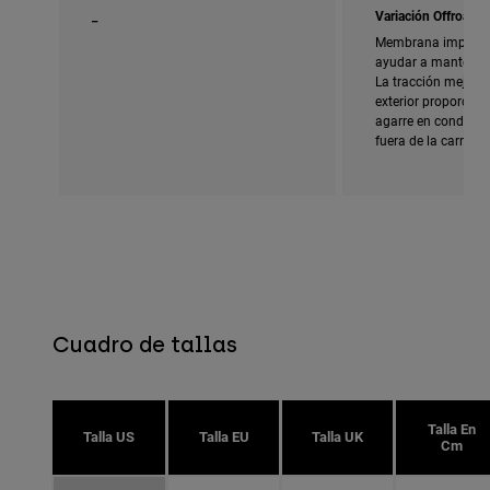
_
Variación Offroad
Membrana imperme
ayudar a mantener 
La tracción mejorad
exterior proporcio
agarre en condicion
fuera de la carreter
Cuadro de tallas
Talla En
Talla US
Talla EU
Talla UK
Cm