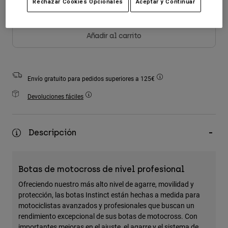
Rechazar Cookies Opcionales
Aceptar y Continuar
Accesorios
Ver Todo
Añadir al carrito
Bolsas y Mochilas
Gorras y Gorros
Ver todo
Envío gratuito para pedidos superiores a 125€
Devoluciones fáciles
Descripción
Botas de motocross de nivel profesional
Ofreciendo nuestro más alto nivel de agarre, movilidad y
protección, las botas Instinct están hechas a medida para
motociclistas avanzados y profesionales que buscan un
rendimiento excepcional de sus botas de motocross. Con
importantes mejoras en el ajuste, el agarre y el sistema de