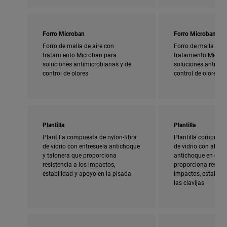
Forro Microban
Forro Microban
Forro de malla de aire con
Forro de malla de a
tratamiento Microban para
tratamiento Micro
soluciones antimicrobianas y de
soluciones antimic
control de olores
control de olores
Plantilla
Plantilla
Plantilla compuesta de nylon-fibra
Plantilla compuesta
de vidrio con entresuela antichoque
de vidrio con almoh
y talonera que proporciona
antichoque en el ta
resistencia a los impactos,
proporciona resiste
estabilidad y apoyo en la pisada
impactos, estabili
las clavijas