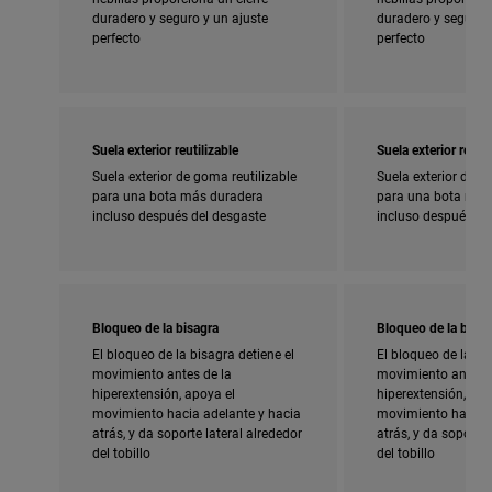
duradero y seguro y un ajuste
duradero y seguro y
perfecto
perfecto
Suela exterior reutilizable
Suela exterior reutil
Suela exterior de goma reutilizable
Suela exterior de g
para una bota más duradera
para una bota más
incluso después del desgaste
incluso después de
Bloqueo de la bisagra
Bloqueo de la bisag
El bloqueo de la bisagra detiene el
El bloqueo de la bi
movimiento antes de la
movimiento antes d
hiperextensión, apoya el
hiperextensión, apo
movimiento hacia adelante y hacia
movimiento hacia a
atrás, y da soporte lateral alrededor
atrás, y da soporte 
del tobillo
del tobillo