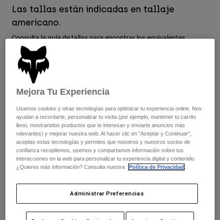
Chaquetas
Explorar Moto
Las tallas están indicadas en tallaje
Camisetas
Calcetines
americano.
Sudaderas
Ver todo
Consulta la
guía de tallas
para encontrar los equivalentes
Product Help
Ver todo
Explorar MTB
Europeos.
Guía de Equipamiento de Moto
Ropa Casual
Product Help
Accesorios
Guía de cuidado de cascos
Color -
Blanco/Negro/Gris
Mejora Tu Experiencia
Guía de Equipamiento de MTB
Tops
Guía de cuidado de las botas
Gorras y Gorros
Usamos cookies y otras tecnologías para optimizar tu experiencia online. Nos
Sudaderas
Guía de cuidado de cascos
Bolsas y Mochilas
ayudan a recordarte, personalizar tu visita (por ejemplo, mantener tu carrito
lleno, mostrartelos productos que te interesan y enviarte anuncios más
Chaquetas
Calcetines
relevantes) y mejorar nuestra web. Al hacer clic en "Aceptar y Continuar",
seleccionado
Pantalones
aceptas estas tecnologías y permites que nosotros y nuestros socios de
Stickers
confianza recopilemos, usemos y compartamos información sobre tus
Cuadro de tallas
Pantalones Cortos
interacciones en la web para personalizar tu experiencia digital y contenido.
Otros Accesorios
¿Quieres más información? Consulta nuestra
Política de Privacidad
.
Bañadores
Ver todo
8
9
9.5
10
10.5
11
Ver todo
Administrar Preferencias
11.5
12
13
14