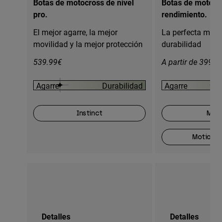
Botas de motocross de nivel
Botas de motocro
pro.
rendimiento.
El mejor agarre, la mejor
La perfecta mezc
movilidad y la mejor protección
durabilidad
539.99€
A partir de 399.9
Agarre
Durabilidad
Agarre
Instinct
Moti
Motion O
Detalles
Detalles