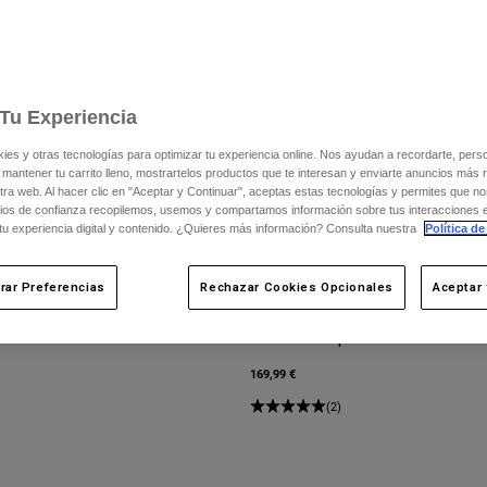
Tu Experiencia
s y otras tecnologías para optimizar tu experiencia online. Nos ayudan a recordarte, person
 mantener tu carrito lleno, mostrartelos productos que te interesan y enviarte anuncios más 
ra web. Al hacer clic en "Aceptar y Continuar", aceptas estas tecnologías y permites que no
ios de confianza recopilemos, usemos y compartamos información sobre tus interacciones 
 tu experiencia digital y contenido. ¿Quieres más información? Consulta nuestra
Política de
rar Preferencias
Rechazar Cookies Opcionales
Aceptar 
Protección de pecho Juvenil Airframe
169,99 €
(2)