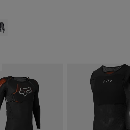
 type of Negro.
ct swatch type of Gris Nube.