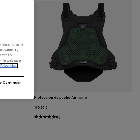
alizar tu visita
relevantes) y
sotros y
en la web para
 Privacidad
.
y Continuar
Protección de pecho Airframe
189,99 €
(6)