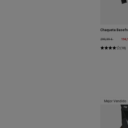
Chaqueta Basefr
Price reduced fro
to
194,
299,99 €
(18)
Mejor Vendido