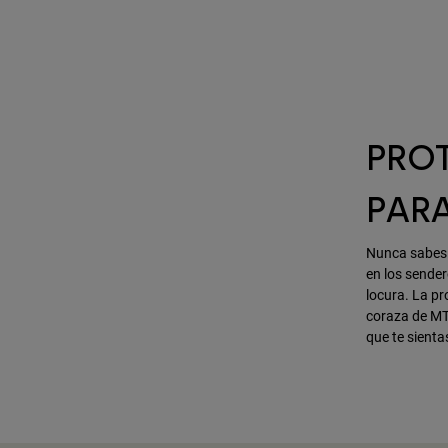
PRO
PAR
Nunca sabes c
en los sender
locura. La pr
coraza de MTB
que te sienta