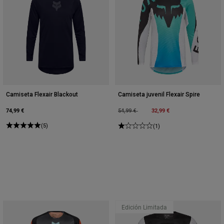
Camiseta Flexair Blackout
Camiseta juvenil Flexair Spire
74,99 €
Price reduced from
to
32,99 €
54,99 €
(5)
(1)
Edición Limitada