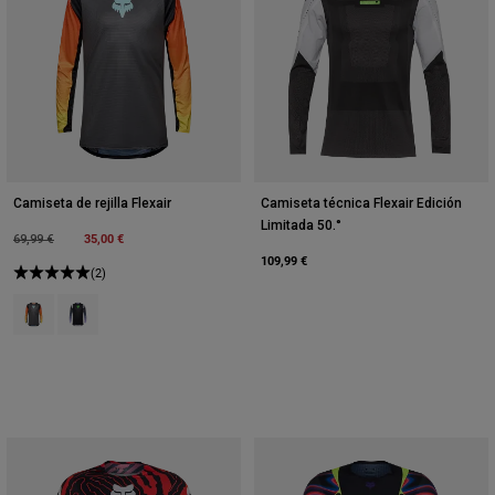
Camiseta de rejilla Flexair
Camiseta técnica Flexair Edición
Limitada 50.°
Price reduced from
to
35,00 €
69,99 €
109,99 €
(2)
Product swatch type of Negro/Naranja.
Product swatch type of Negro/Morado.