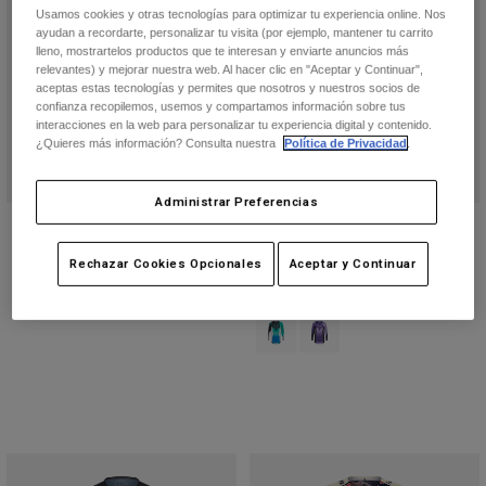
Chaquetas
Explorar Moto
Usamos cookies y otras tecnologías para optimizar tu experiencia online. Nos
Camisetas
ayudan a recordarte, personalizar tu visita (por ejemplo, mantener tu carrito
Calcetines
lleno, mostrartelos productos que te interesan y enviarte anuncios más
Sudaderas
relevantes) y mejorar nuestra web. Al hacer clic en "Aceptar y Continuar",
Ver todo
Product Help
aceptas estas tecnologías y permites que nosotros y nuestros socios de
Ver todo
Explorar MTB
confianza recopilemos, usemos y compartamos información sobre tus
interacciones en la web para personalizar tu experiencia digital y contenido.
Guía de Equipamiento de Moto
¿Quieres más información? Consulta nuestra
Política de Privacidad
.
Ropa Casual
Product Help
Accesorios
Guía de cuidado de cascos
Administrar Preferencias
Guía de Equipamiento de MTB
Tops
Guía de cuidado de las botas
Jersey Flexair Vision Edición
Camiseta Flexair Spire
Gorras y Gorros
Limitada
Sudaderas
Guía de cuidado de cascos
Price reduced from
to
44,99 €
Bolsas y Mochilas
74,99 €
Rechazar Cookies Opcionales
Aceptar y Continuar
79,99 €
Chaquetas
(2)
Calcetines
Pantalones
Product swatch type of Azul Aqua
Product swatch type of Lila
Stickers
Pantalones Cortos
Otros Accesorios
Bañadores
Ver todo
Ver todo