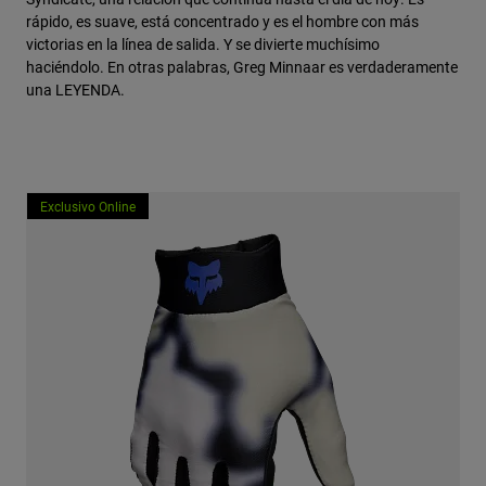
Accesorios
rápido, es suave, está concentrado y es el hombre con más
victorias en la línea de salida. Y se divierte muchísimo
Ver Todo
haciéndolo. En otras palabras, Greg Minnaar es verdaderamente
una LEYENDA.
Bolsas y Mochilas
Gorras y Gorros
Ver todo
Exclusivo Online