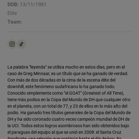
Chaquetas
DOB:
13/11/1981
Explorar Moto
Camisetas
Elite
Calcetines
Sudaderas
Team:
Ver todo
Product Help
Ver todo
Explorar MTB
Guía de Equipamiento de Moto
Ropa Casual
Product Help
Accesorios
Guía de cuidado de cascos
Guía de Equipamiento de MTB
Tops
Guía de cuidado de las botas
Gorras y Gorros
La palabra "leyenda" se utiliza mucho en estos días, pero en el
Sudaderas
Guía de cuidado de cascos
caso de Greg Minnaar, es un título que se ha ganado de verdad.
Bolsas y Mochilas
Con más de dos décadas en la cima de la escena élite del
Chaquetas
Calcetines
downhill, este fenómeno sudafricano lo ha ganado todo.
Pantalones
Conocido simplemente como "el GOAT" (Greatest of All Time),
Stickers
tiene más podios en la Copa del Mundo de DH que cualquier otro
Pantalones Cortos
Otros Accesorios
en el planeta, con un total de 77, y 23 de ellos en lo más alto del
Bañadores
podio. Ha ganado tres títulos generales de la Copa del Mundo de
Ver todo
DH y ha sido coronado cuatro veces campeón mundial de DH de
Ver todo
la UCI. Todos estos logros asombrosos han sido obtenidos bajo
el paraguas del equipo al que se unió en 2008: el Santa Cruz
Syndicate, una relación que continúa hasta el día de hoy. Es