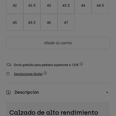
Accesorios
42
42.5
43
43.5
44
44.5
Ver Todo
45
45.5
46
47
Bolsas y Mochilas
Gorras y Gorros
Ver todo
Añadir al carrito
Envío gratuito para pedidos superiores a 125€
Devoluciones fáciles
Descripción
Calzado de alto rendimiento