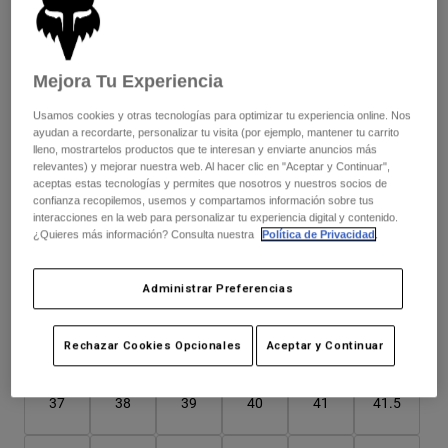
Chaquetas
Explorar Moto
Camisetas
Este modelo talla grande; te recomendamos pedir una talla
Calcetines
Sudaderas
menos para un mejor ajuste.
Ver todo
Mejora Tu Experiencia
Product Help
Ver todo
Explorar MTB
Usamos cookies y otras tecnologías para optimizar tu experiencia online. Nos
Guía de Equipamiento de Moto
ayudan a recordarte, personalizar tu visita (por ejemplo, mantener tu carrito
Color -
Negro
Ropa Casual
Product Help
lleno, mostrartelos productos que te interesan y enviarte anuncios más
Accesorios
Guía de cuidado de cascos
relevantes) y mejorar nuestra web. Al hacer clic en "Aceptar y Continuar",
aceptas estas tecnologías y permites que nosotros y nuestros socios de
Guía de Equipamiento de MTB
Tops
Guía de cuidado de las botas
confianza recopilemos, usemos y compartamos información sobre tus
Gorras y Gorros
interacciones en la web para personalizar tu experiencia digital y contenido.
Sudaderas
Guía de cuidado de cascos
¿Quieres más información? Consulta nuestra
Política de Privacidad
.
Bolsas y Mochilas
seleccionado
Chaquetas
Calcetines
Pantalones
Administrar Preferencias
Stickers
Pantalones Cortos
Otros Accesorios
Cuadro de tallas
Rechazar Cookies Opcionales
Aceptar y Continuar
Bañadores
Ver todo
Ver todo
37
38
39
40
41
41.5