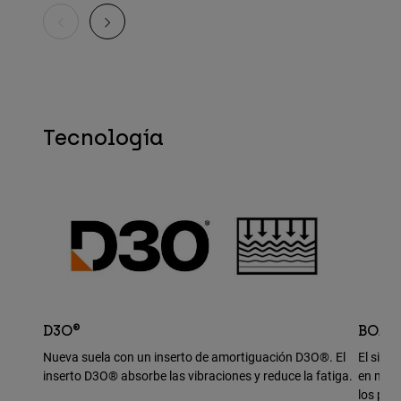
Tecnología
D3O®
BOA®
Nueva suela con un inserto de amortiguación D3O®. El
El sist
inserto D3O® absorbe las vibraciones y reduce la fatiga.
en movi
los ped