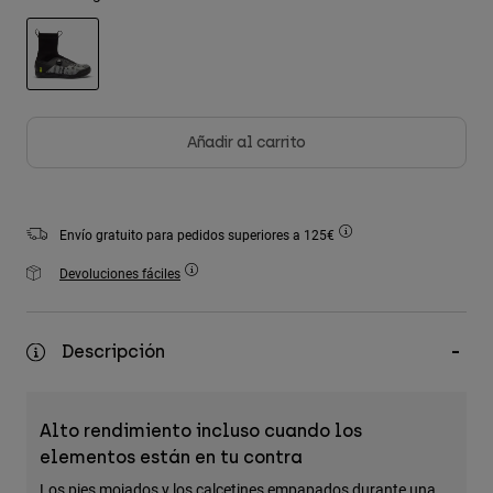
Accesorios
Ver Todo
seleccionado
Bolsas y Mochilas
Gorras y Gorros
Añadir al carrito
Ver todo
Envío gratuito para pedidos superiores a 125€
Devoluciones fáciles
Descripción
Alto rendimiento incluso cuando los
elementos están en tu contra
Los pies mojados y los calcetines empapados durante una