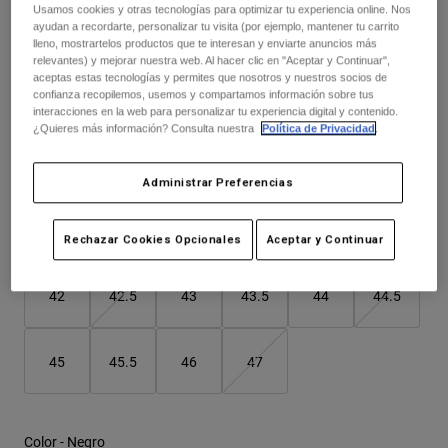
Chaquetas
Usamos cookies y otras tecnologías para optimizar tu experiencia online. Nos
Explorar Moto
Camisetas
ayudan a recordarte, personalizar tu visita (por ejemplo, mantener tu carrito
Price reduced from
to
239,99 €
167,99 €
30% OFF
Calcetines
lleno, mostrartelos productos que te interesan y enviarte anuncios más
Sudaderas
relevantes) y mejorar nuestra web. Al hacer clic en "Aceptar y Continuar",
Ver todo
aceptas estas tecnologías y permites que nosotros y nuestros socios de
Product Help
Ver todo
Explorar MTB
Ver el kit entero
.
aquí
confianza recopilemos, usemos y compartamos información sobre tus
interacciones en la web para personalizar tu experiencia digital y contenido.
Guía de Equipamiento de Moto
¿Quieres más información? Consulta nuestra
Política de Privacidad
.
Ropa Casual
Product Help
Accesorios
Guía de cuidado de cascos
Cuadro de tallas
Administrar Preferencias
Guía de Equipamiento de MTB
Tops
Guía de cuidado de las botas
Gorras y Gorros
Sudaderas
37
38
39
40
41
41.5
Guía de cuidado de cascos
Bolsas y Mochilas
Rechazar Cookies Opcionales
Aceptar y Continuar
Chaquetas
Calcetines
Pantalones
42
42.5
43
43.5
44
44.5
Stickers
Pantalones Cortos
Otros Accesorios
Bañadores
45
45.5
46
47
Ver todo
Ver todo
Color -
Negro