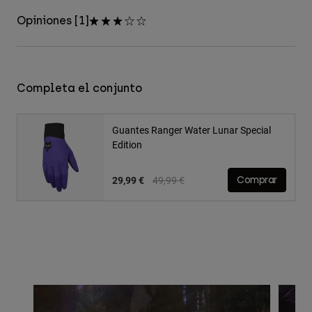
Opiniones [1]
Completa el conjunto
Guantes Ranger Water Lunar Special
Edition
Price reduced from
to
29,99 €
49,99 €
Comprar