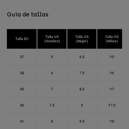
Guía de tallas
Talla US
Talla US
Talla US
Talla EU
(Hombre)
(Mujer)
(Niños)
37
5
6.5
Y5
38
6
7.5
Y6
39
7
8.5
Y7
40
7.5
9
Y7.5
41
8
9.5
Y8