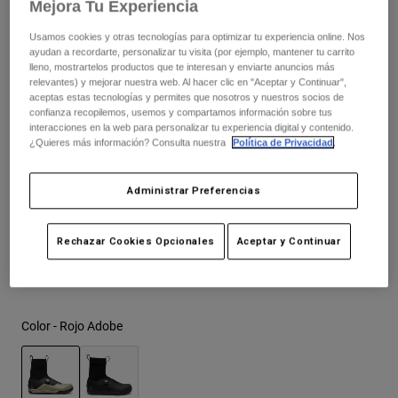
Mejora Tu Experiencia
Chaquetas
249,99 €
Explorar Moto
Camisetas
Calcetines
Usamos cookies y otras tecnologías para optimizar tu experiencia online. Nos
Sudaderas
ayudan a recordarte, personalizar tu visita (por ejemplo, mantener tu carrito
Ver todo
lleno, mostrartelos productos que te interesan y enviarte anuncios más
Product Help
Ver todo
Explorar MTB
relevantes) y mejorar nuestra web. Al hacer clic en "Aceptar y Continuar",
Cuadro de tallas
aceptas estas tecnologías y permites que nosotros y nuestros socios de
Guía de Equipamiento de Moto
confianza recopilemos, usemos y compartamos información sobre tus
interacciones en la web para personalizar tu experiencia digital y contenido.
Ropa Casual
Product Help
37
38
39
40
41
41.5
Accesorios
¿Quieres más información? Consulta nuestra
Política de Privacidad
.
Guía de cuidado de cascos
Guía de Equipamiento de MTB
Tops
Guía de cuidado de las botas
Gorras y Gorros
Administrar Preferencias
42
42.5
43
43.5
44
44.5
Sudaderas
Guía de cuidado de cascos
Bolsas y Mochilas
Chaquetas
Calcetines
Rechazar Cookies Opcionales
Aceptar y Continuar
45
45.5
46
47
Pantalones
Stickers
Pantalones Cortos
Otros Accesorios
Bañadores
Ver todo
Color -
Rojo Adobe
Ver todo