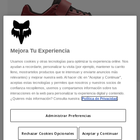
Pantalones
Protecciones
Pantalones
Camisas
Pantalones largos
Gafas de Protección
Ver todo
Guantes
Calcetines
Pantalones cortos
Ver todo
Chaquetas
Chaquetas y chalecos
Mujer
Mejora Tu Experiencia
Protecciones
Camisetas y tops
Guantes
Moto
Usamos cookies y otras tecnologías para optimizar tu experiencia online. Nos
ayudan a recordarte, personalizar tu visita (por ejemplo, mantener tu carrito
Gafas de protección
Sudaderas
lleno, mostrartelos productos que te interesan y enviarte anuncios más
Protecciones
Cascos
relevantes) y mejorar nuestra web. Al hacer clic en "Aceptar y Continuar",
Chaquetas
Calcetines
aceptas estas tecnologías y permites que nosotros y nuestros socios de
Camisetas
Pantalones
confianza recopilemos, usemos y compartamos información sobre tus
Gafas de protección
Opiniones
interacciones en la web para personalizar tu experiencia digital y contenido.
Pantalones
Mochilas y accesorios
Camisas
¿Quieres más información? Consulta nuestra
Política de Privacidad
.
Zapatillas Fox Union
Botas
Calcetines
Ver todo
Recambios
Protecciones
Administrar Preferencias
N.º de artículo
30127
Accesorios
Guantes
Price reduced from
to
169,99 €
101,99 €
40% OFF
Niños
Gafas de Protección
Rechazar Cookies Opcionales
Aceptar y Continuar
Recambios