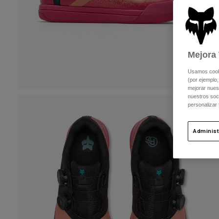
Mejora 
Usamos cookie
(por ejemplo,
mejorar nuest
nuestros soc
personalizar
Administ