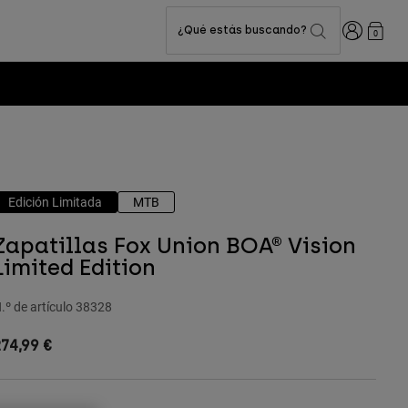
Iniciar sesi
¿Qué estás buscando?
0
Edición Limitada
MTB
Zapatillas Fox Union BOA® Vision
Limited Edition
.º de artículo
38328
74,99 €