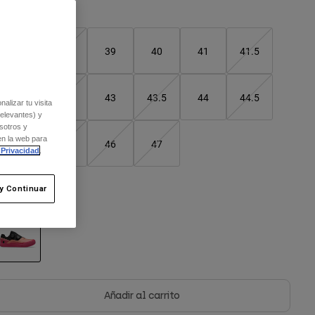
Cuadro de tallas
37
38
39
40
41
41.5
42
42.5
43
43.5
44
44.5
alizar tu visita
relevantes) y
sotros y
en la web para
45
45.5
46
47
 Privacidad
.
y Continuar
olor -
Rosa neón
seleccionado
Añadir al carrito